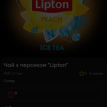
Чай з персиком "Lipton"
500 г | 1 шт
0
·
0 оцінок
Склад:
0