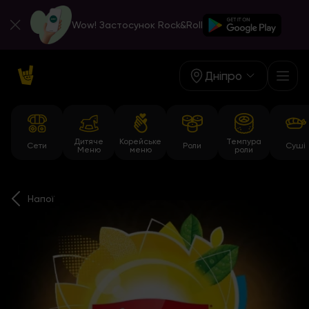
Wow! Застосунок Rock&Roll
Дніпро
Дитяче
Корейське
Темпура
Сети
Роли
Суші
Меню
меню
роли
Напої