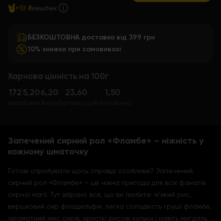
+10 ₴
кешбек
БЕЗКОШТОВНА доставка від 399 грн
10% знижки при самовивозі
Харчова цінність на 100г
172
5,20
6,20
23,60
1,50
ккал
Білки
Жири
Вуглеводи
Клітковина
Запечений сирний рол «Фламбе» – ніжність у
кожному шматочку
Готові спробувати щось справді особливе? Запечений
сирний рол «Фламбе» – це ніжна пригода для всіх фанатів
сирної магії. Тут зібрано все, що ви любите: м’який рис,
вершковий сир філадельфія, легка солодкість груші фламбе,
ароматний мікс сирів, хрусткі рисові кульки і навіть мигдаль