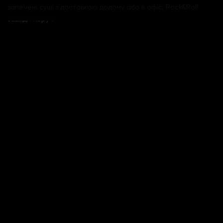
запечені суші з доставкою додому або в офіс, Rock&Roll
завжди поруч.