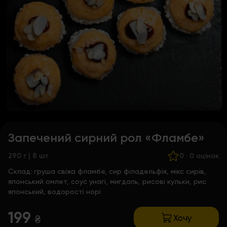
Запечений сирний рол «Фламбе»
290 г | 8 шт
0
·
0 оцінок
Склад:
груша свіжа фламбе, сир філадельфія, мікс сирів,
японський омлет, соус унагі, мигдаль, рисові кульки, рис
японський, водорості норі
199
Хочу
₴