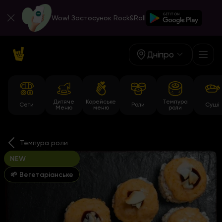
Wow! Застосунок Rock&Roll
Дніпро
Дитяче
Корейське
Темпура
Сети
Роли
Суші
Меню
меню
роли
Темпура роли
NEW
🌱 Вегетаріанське