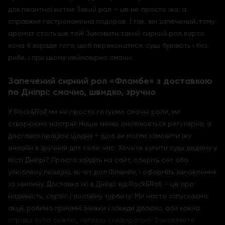
для пікантної нотки. Такий рол – це не просто їжа, а
справжня гастрономічна подорож. І так, він запечений, тому
аромат стоїть ще той! Замовити такий сирний рол варто
хоча б заради того, щоб переконатися: суші бувають і без
риби, і при цьому неймовірно смачні.
Запечений сирний рол «Фламбе» з доставкою
по Дніпрі: смачно, швидко, зручно
У Rock&Roll ми не просто готуємо смачні роли, ми
створюємо настрій! Наше меню оновлюється регулярно, а
доставка працює щодня – щоб ви могли замовити їжу
онлайн в зручний для себе час. Хочете купити суші додому у
місті Дніпрі? Просто зайдіть на сайт, оберіть сет або
улюблену позицію, як-от рол Фламбе, і оформіть замовлення
за хвилину. Доставка їжі в Дніпрі від Rock&Roll – це про
надійність, сервіс і постійну турботу. Ми часто запускаємо
акції, робимо приємні знижки і завжди дбаємо, аби кожна
страва була свіжою, теплою і недорогою. Замовляйте