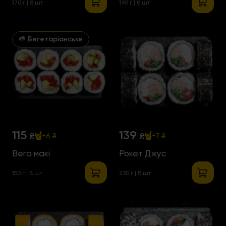
170 г | 8 шт
190 г | 8 шт
🌱 Вегетаріанське
115
139
₴
₴
+6 ₴
+7 ₴
Вега макі
Рокет Джус
150 г | 8 шт
230 г | 8 шт