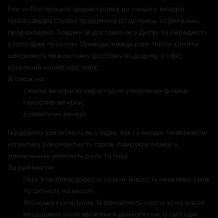
Рок-н-Рол працює щодня з ранку до пізнього вечора.
Наша швидка служба продумана до дрібниць та ретельно
прорахована. Завдяки їй доставка їжі у Дніпрі та передмісті
стала дуже простою. Приводи завжди різні. Часто клієнти
замовляють безкоштовну доставку їжі додому, у офіс,
готельний номер або парк.
А також на:
сімейні вечори за переглядом улюблених фільмів;
галасливі вечірки;
романтичні вечері.
Їжу додому замовляють як у будні, так і у вихідні. Незважаючи
на велику різноманітність страв, лідируючі позиції у
замовленнях займають роли та піца.
За рейтингом:
Піца. Її люблять дорослі та діти. Вартість невелика, смак
та ситність на висоті.
Японська кухня/роли. Їх замовляють часто, хоча зовсім
нещодавно роли вважалися делікатесом, а сьогодні