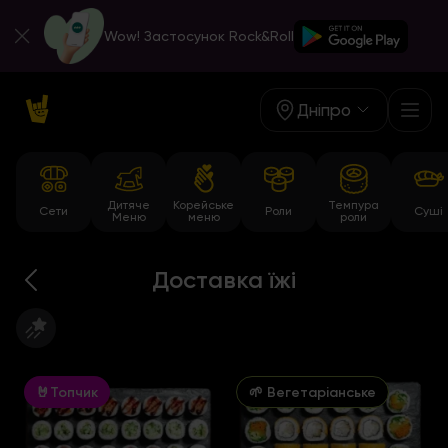
Wow! Застосунок Rock&Roll
Дніпро
Дитяче
Корейське
Темпура
Сети
Роли
Суші
Меню
меню
роли
Доставка їжі
🤘Топчик
🌱 Вегетаріанське