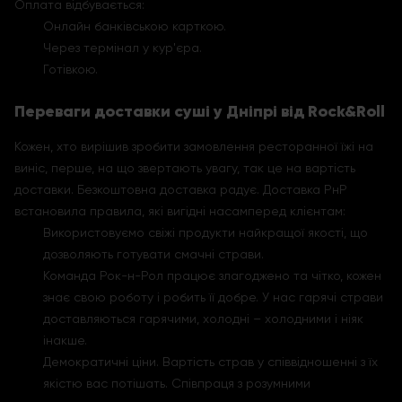
Оплата відбувається:
Онлайн банківською карткою.
Через термінал у кур'єра.
Готівкою.
Переваги доставки суші у Дніпрі від Rock&Roll
Кожен, хто вирішив зробити замовлення ресторанної їжі на
виніс, перше, на що звертають увагу, так це на вартість
доставки. Безкоштовна доставка радує. Доставка РнР
встановила правила, які вигідні насамперед клієнтам:
Використовуємо свіжі продукти найкращої якості, що
дозволяють готувати смачні страви.
Команда Рок-н-Рол працює злагоджено та чітко, кожен
знає свою роботу і робить її добре. У нас гарячі страви
доставляються гарячими, холодні – холодними і ніяк
інакше.
Демократичні ціни. Вартість страв у співвідношенні з їх
якістю вас потішать. Співпраця з розумними