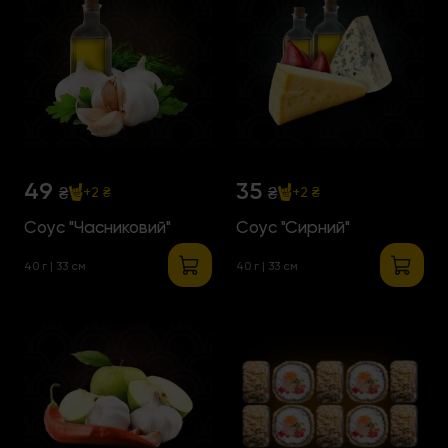
49
35
₴
₴
+2 ₴
+2 ₴
Соус "Часниковий"
Соус "Сирний"
40 г | 33 см
40 г | 33 см