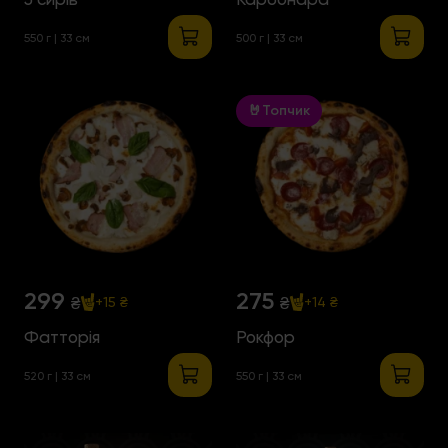
550 г | 33 см
500 г | 33 см
🤘Топчик
299
275
₴
₴
+15 ₴
+14 ₴
Фатторія
Рокфор
520 г | 33 см
550 г | 33 см