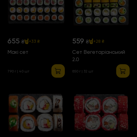
655
559
₴
₴
+33 ₴
+28 ₴
Макі сет
Сет Вегетаріанський
2.0
790 г | 40 шт
850 г | 32 шт