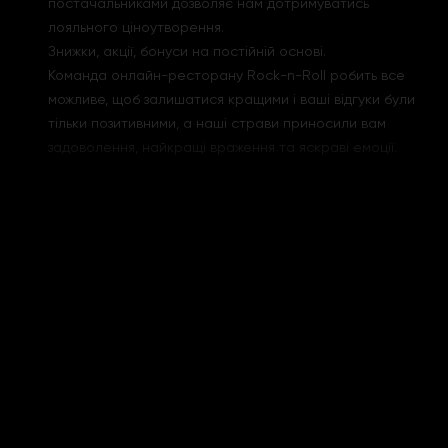
постачальниками дозволяє нам дотримуватись
лояльного ціноутворення.
Знижки, акції, бонуси на постійній основі.
Команда онлайн-ресторану Rock-n-Roll робить все
можливе, щоб залишатися кращими і ваші відгуки були
тільки позитивними, а наші страви приносили вам
задоволення, найкращі враження та яскраві емоції.