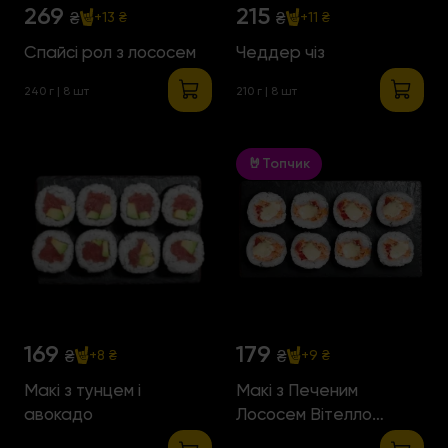
269
215
₴
₴
+13 ₴
+11 ₴
Спайсі рол з лососем
Чеддер чіз
240 г | 8 шт
210 г | 8 шт
🤘Топчик
169
179
₴
₴
+8 ₴
+9 ₴
Макі з тунцем і
Макі з Печеним
авокадо
Лососем Вітелло
Тонато