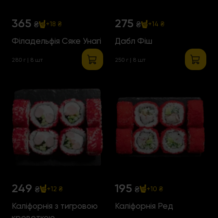
365
275
₴
₴
+18 ₴
+14 ₴
Філадельфія Сяке Унагі
Дабл Фіш
280 г | 8 шт
250 г | 8 шт
249
195
₴
₴
+12 ₴
+10 ₴
Каліфорнія з тигровою
Каліфорнія Ред
креветкою