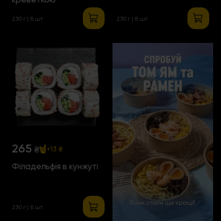
230 г | 8 шт
230 г | 8 шт
265
₴
+13 ₴
Філадельфія в кунжуті
230 г | 8 шт