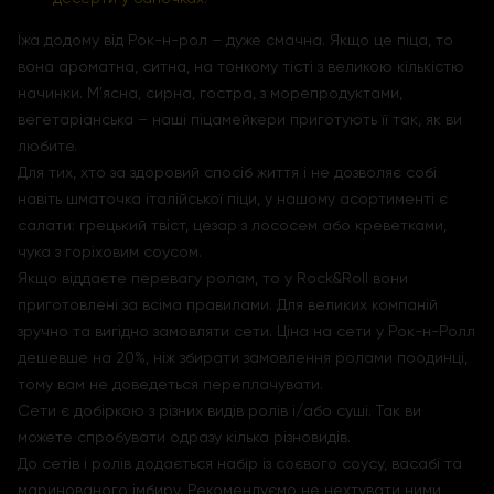
Їжа додому від Рок-н-рол – дуже смачна. Якщо це піца, то
вона ароматна, ситна, на тонкому тісті з великою кількістю
начинки. М'ясна, сирна, гостра, з морепродуктами,
вегетаріанська – наші піцамейкери приготують її так, як ви
любите.
Для тих, хто за здоровий спосіб життя і не дозволяє собі
навіть шматочка італійської піци, у нашому асортименті є
салати: грецький твіст, цезар з лососем або креветками,
чука з горіховим соусом.
Якщо віддаєте перевагу ролам, то у Rock&Roll вони
приготовлені за всіма правилами. Для великих компаній
зручно та вигідно замовляти сети. Ціна на сети у Рок-н-Ролл
дешевше на 20%, ніж збирати замовлення ролами поодинці,
тому вам не доведеться переплачувати.
Сети є добіркою з різних видів ролів і/або суші. Так ви
можете спробувати одразу кілька різновидів.
До сетів і ролів додається набір із соєвого соусу, васабі та
маринованого імбиру. Рекомендуємо не нехтувати ними,