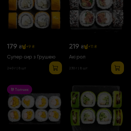
179
219
₴
₴
+9 ₴
+11 ₴
Супер сир з Грушею
Акі рол
240 г | 8 шт
230 г | 8 шт
🤘Топчик