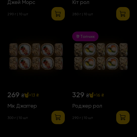
Джей Морс
Кіт рол
290 г | 10 шт
280 г | 10 шт
🤘Топчик
269
329
₴
₴
+13 ₴
+16 ₴
Мік Джаггер
Роджер рол
300 г | 10 шт
290 г | 10 шт