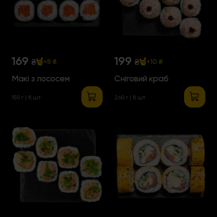
169
199
₴
₴
+8 ₴
+10 ₴
Макі з лососем
Сніговий краб
150 г | 8 шт
260 г | 8 шт