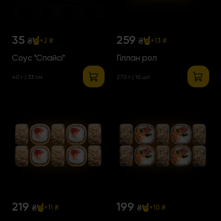
35
259
₴
₴
+2 ₴
+13 ₴
Соус "Спайсі"
Гіллан рол
40 г | 33 см
270 г | 10 шт
219
199
₴
₴
+11 ₴
+10 ₴