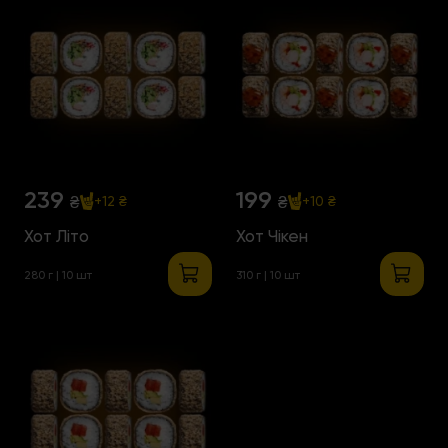
239
199
₴
₴
+12 ₴
+10 ₴
Хот Літо
Хот Чікен
280 г | 10 шт
310 г | 10 шт