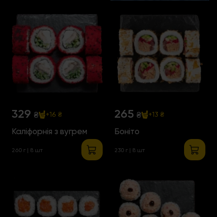
329
265
₴
₴
+16 ₴
+13 ₴
Каліфорнія з вугрем
Боніто
260 г | 8 шт
230 г | 8 шт