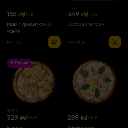
155
349
₴
₴
+8 ₴
+17 ₴
Макі з креветками і
Бостон з вугрем
манго
155 г | 8 шт
250 г | 8 шт
🤘Топчик
349 ₴
329
289
₴
₴
+16 ₴
+14 ₴
5 сирів
Карбонара