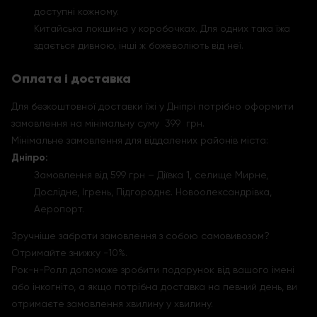
доступні кожному.
Китайська локшина у коробочках. Для одних така їжа
здається дивною, інші ж божеволіють від неї.
Оплата і доставка
Для безкоштовної доставки їжі у Дніпрі потрібно оформити
замовлення на мінімальну суму 399 грн.
Мінімальне замовлення для віддалених районів міста:
Дніпро:
Замовлення від 599 грн – Діївка 1, селище Мирне,
Дослідне, Ігрень, Підгороднє. Новоолександрівка,
Аеропорт.
Зручніше забрати замовлення з собою самовивозом?
Отримайте знижку -10%.
Рок-н-Ролл допоможе зробити подарунок від вашого імені
або інкогніто, а якщо потрібна доставка на певний день, ви
отримаєте замовлення хвилину у хвилину.