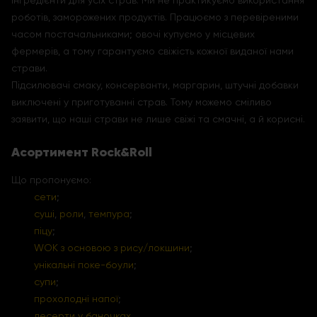
інгредієнти для усіх страв. Ми не практикуємо використання
роботів, заморожених продуктів. Працюємо з перевіреними
часом постачальниками; овочі купуємо у місцевих
фермерів, а тому гарантуємо свіжість кожної виданої нами
страви.
Підсилювачі смаку, консерванти, маргарин, штучні добавки
виключені у приготуванні страв. Тому можемо сміливо
заявити, що наші страви не лише свіжі та смачні, а й корисні.
Асортимент Rock&Roll
Що пропонуємо:
сети
;
суші
,
роли
,
темпура
;
піцу
;
WOK з основою з рису/локшини
;
унікальні поке-боули
;
супи
;
прохолодні напої
;
десерти у баночках
.