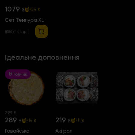
1079
₴
+54 ₴
Сет Темпура XL
1500 г | 44 шт
Ідеальне доповнення
🤘Топчик
299 ₴
289
219
₴
₴
+14 ₴
+11 ₴
Гавайська
Акі рол