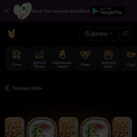
Wow! Застосунок Rock&Roll
Дніпро
Дитяче
Корейське
Темпура
Сети
Роли
Суші
Меню
меню
роли
Темпура роли