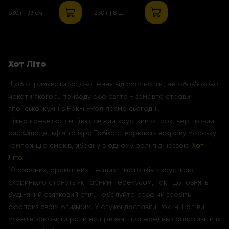
630 г | 33 см
230 г | 8 шт
Хот Літо
Щоб отримувати задоволення від смачної їжі, не обов'язково
чекати якогось приводу або свята - замовте страви
японської кухні в Рок-н-Рол прямо сьогодні.
Ніжна креветка з мідією, свіжий хрусткий огірок, вершковий
сир Філадельфія та ікра Тобіко створюють яскраву морську
композицію смаків, зібрану в одному ролі під назвою
Хот
Літо
.
10 смачних, ароматних, теплих шматочків з хрусткою
скоринкою стануть як гарним перекусом, так і доповнять
будь-який святковий стіл. Побалуйте себе чи зробіть
сюрприз своїм близьким. У службі доставки Рок-н-Рол ви
можете замовити
роли
на презент, попередньо оплативши їх