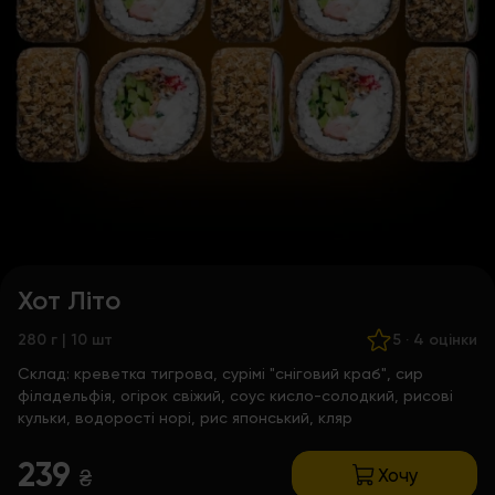
Хот Літо
280 г | 10 шт
5
·
4 оцінки
Склад:
креветка тигрова, сурімі "сніговий краб", сир
філадельфія, огірок свіжий, соус кисло-солодкий, рисові
кульки, водорості норі, рис японський, кляр
239
Хочу
₴