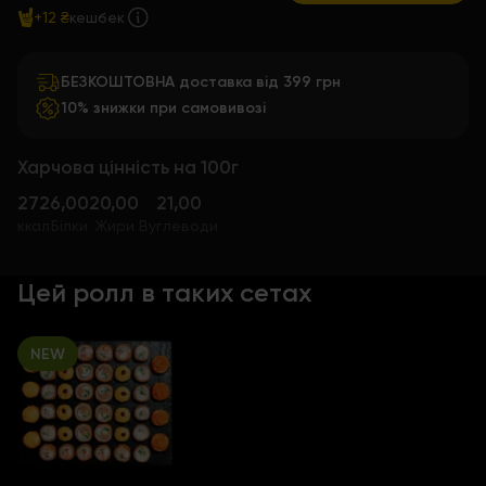
+12 ₴
кешбек
БЕЗКОШТОВНА доставка від 399 грн
10% знижки при самовивозі
Харчова цінність на 100г
272
6,00
20,00
21,00
ккал
Білки
Жири
Вуглеводи
Цей ролл в таких сетах
NEW