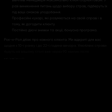
Ввічливі менеджери максимально клієнтоорієнтовані. У
разі виникнення питань щодо вибору страв, підберуть їх
під ваші смакові уподобання.
Професійні кухарі, які розуміються на своїй справі і в
тому, як догодити клієнту.
Постійно діючі знижки та акції, бонусна програма.
Рок-н-Рол дбає про кожного клієнта. Ми відкриті для вас
щодня з 10-ї ранку і до 22-ї години вечора. Улюблені страви
будуть на вашому столі вже через 90 хвилин після
замовлення.