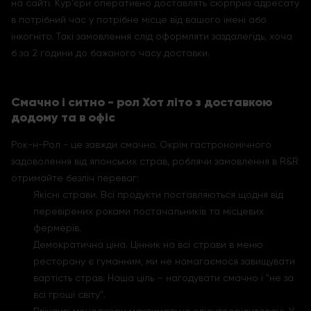
на сайті. Кур'єри оперативно доставлять сюрприз адресату
в потрібний час у потрібне місце від вашого імені або
інкогніто. Такі замовлення слід оформляти заздалегідь, хоча
б за 2 години до бажаного часу доставки.
Смачно і ситно - рол Хот літо з доставкою
додому та в офіс
Рок-н-Рол - це завжди смачно. Окрім гастрономічного
задоволення від японських страв, роблячи замовлення в R&R
отримайте безліч переваг:
Якісні страви. Всі продукти поставляються щодня від
перевірених роками постачальників та місцевих
фермерів.
Демократична ціна. Цінник на всі страви в меню
ресторану є гуманним, ми не намагаємося завищувати
вартість страв. Наша ціль – нагодувати смачно і "не за
всі гроші світу".