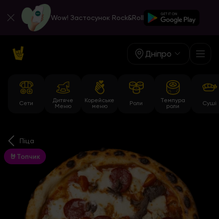
Wow! Застосунок Rock&Roll
Дніпро
Дитяче
Корейське
Темпура
Сети
Роли
Суші
Меню
меню
роли
Піца
🤘Топчик