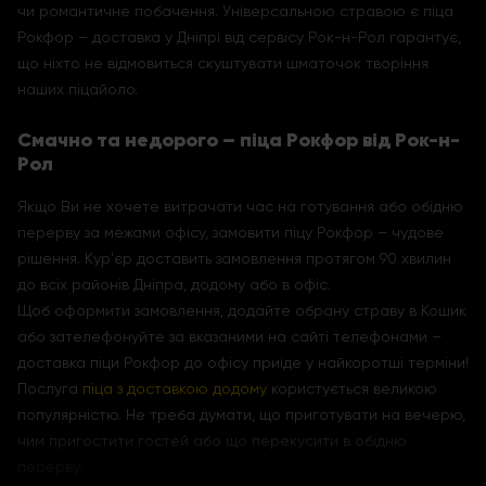
чи романтичне побачення. Універсальною стравою є піца
Рокфор – доставка у Дніпрі від сервісу Рок-н-Рол гарантує,
що ніхто не відмовиться скуштувати шматочок творіння
наших піцайоло.
Смачно та недорого – піца Рокфор від Рок-н-
Рол
Якщо Ви не хочете витрачати час на готування або обідню
перерву за межами офісу, замовити піцу Рокфор – чудове
рішення. Кур'єр доставить замовлення протягом 90 хвилин
до всіх районів Дніпра, додому або в офіс.
Щоб оформити замовлення, додайте обрану страву в Кошик
або зателефонуйте за вказаними на сайті телефонами –
доставка піци Рокфор до офісу приїде у найкоротші терміни!
Послуга
піца з доставкою додому
користується великою
популярністю. Не треба думати, що приготувати на вечерю,
чим пригостити гостей або що перекусити в обідню
перерву.