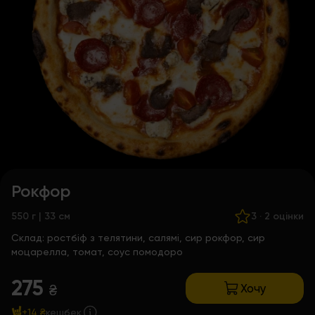
Рокфор
550 г | 33 см
3
·
2 оцінки
Склад:
ростбіф з телятини, салямі, сир рокфор, сир
моцарелла, томат, соус помодоро
275
Хочу
₴
+14 ₴
кешбек