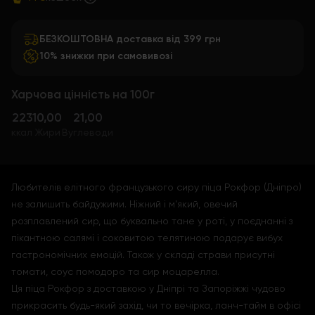
БЕЗКОШТОВНА доставка від 399 грн
10% знижки при самовивозі
Харчова цінність на 100г
223
10,00
21,00
ккал
Жири
Вуглеводи
Любителів елітного французького сиру піца Рокфор (Дніпро)
не залишить байдужими. Ніжний і м'який, овечий
розплавлений сир, що буквально тане у роті, у поєднанні з
пікантною салямі і соковитою телятиною подарує вибух
гастрономічних емоцій. Також у складі страви присутні
томати, соус помодоро та сир моцарелла.
Ця піца Рокфор з доставкою у Дніпрі та Запоріжжі чудово
прикрасить будь-який захід, чи то вечірка, ланч-тайм в офісі