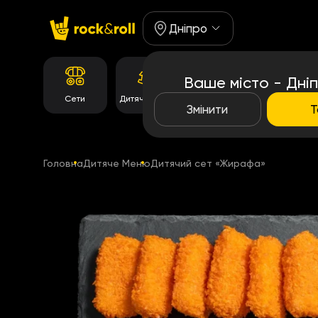
Дніпро
Ваше місто - Дні
Корейське
Сети
Дитяче Меню
Роли
меню
Змінити
Т
Головна
Дитяче Меню
Дитячий сет «Жирафа»