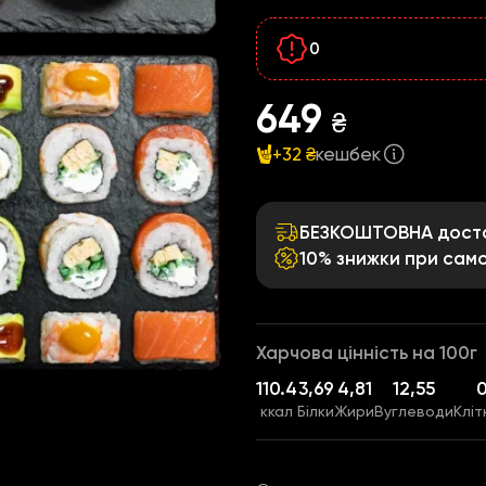
0
649
₴
+32 ₴
кешбек
БЕЗКОШТОВНА достав
10% знижки при само
Харчова цінність на 100г
110.4
3,69
4,81
12,55
0
ккал
Білки
Жири
Вуглеводи
Кліт