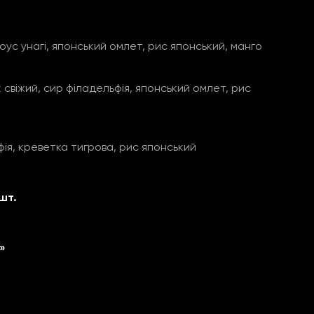
оус унагі, японський омлет, рис японський, манго
 свіжий, сир філадельфія, японський омлет, рис
фія, креветка тигрова, рис японський
шт.
»