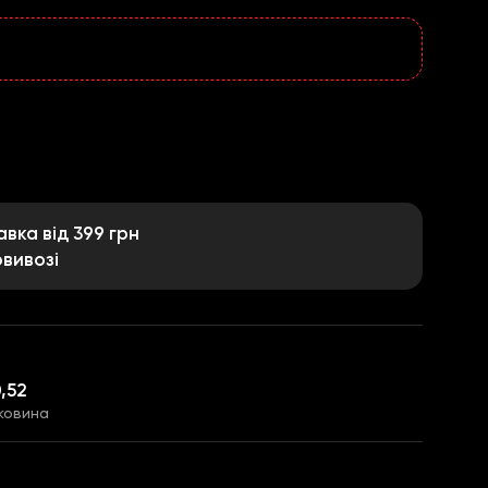
ка від 399 грн
вивозі
,52
ковина