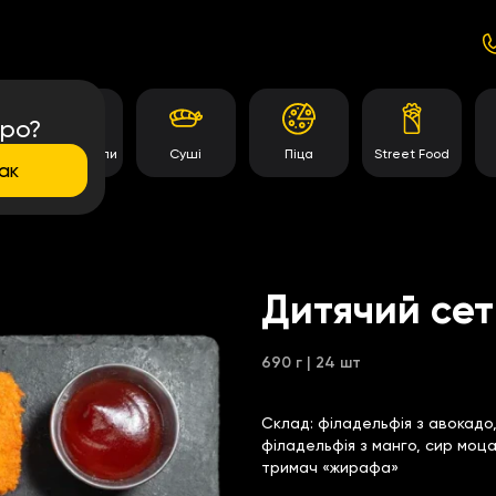
про?
Темпура роли
Суші
Піца
Street Food
ак
Дитячий се
690 г | 24 шт
Склад:
філадельфія з авокадо
філадельфія з манго, сир моцар
тримач «жирафа»