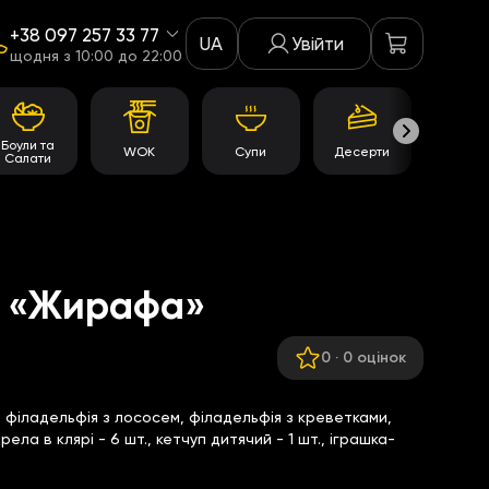
+38 097 257 33 77
UA
Увійти
щодня з 10:00 до 22:00
Боули та
WOK
Супи
Десерти
Акції
Салати
т «Жирафа»
0
·
0 оцінок
, філадельфія з лососем, філадельфія з креветками,
ела в клярі - 6 шт., кетчуп дитячий - 1 шт., іграшка-