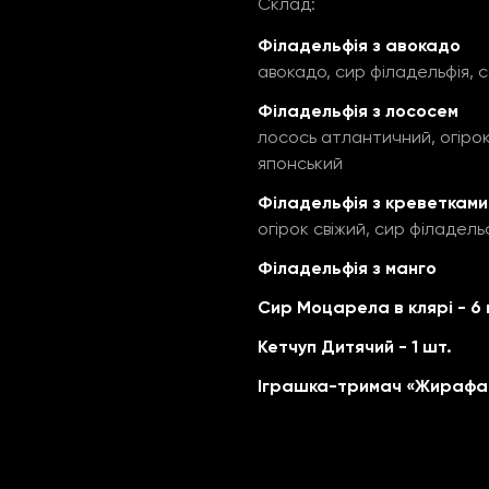
Склад:
Філадельфія з авокадо
авокадо, сир філадельфія, с
Філадельфія з лососем
лосось атлантичний, огірок
японський
Філадельфія з креветками
огірок свіжий, сир філадель
Філадельфія з манго
Сир Моцарела в клярі - 6 
Кетчуп Дитячий - 1 шт.
Іграшка-тримач «Жирафа