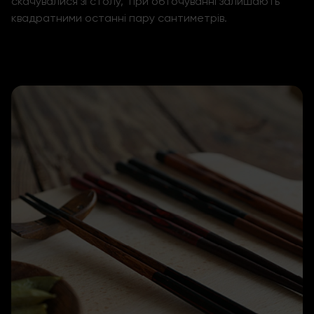
скачувалися зі столу, при обточуванні залишають
квадратними останні пару сантиметрів.