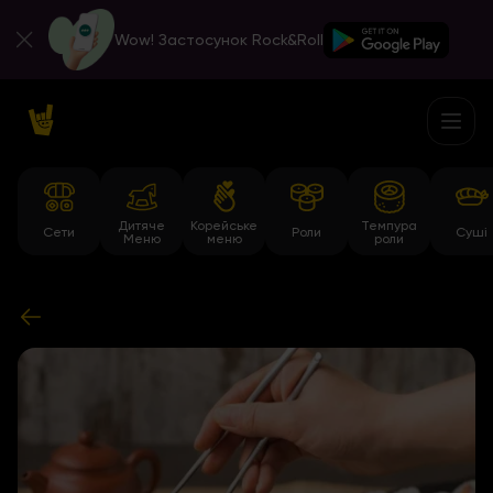
Wow! Застосунок Rock&Roll
Дитяче
Корейське
Темпура
Сети
Роли
Суші
Меню
меню
роли