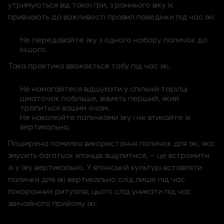
утримуються від такої гри, з раннього віку їх
привчають до важливості правил поведінки під час їжі.
Не передавайте їжу з одного набору паличок до
іншого.
Така практика вважається табу під час їжі.
Не намагайтеся відшукати у спільній тарілці
шматочок побільше, візьміть перший, який
трапиться вашим очам.
Не наколюйте паличками їжу і не втикайте їх
вертикально.
Поширена помилка використання паличок для їжі, яка
змусить багатьох японців зіщулитися, – це встромити
їх у їжу вертикально. У японській культурі вставляти
палички для їжі вертикально слід лише під час
похоронних ритуалів, цього слід уникати під час
звичайного прийому їжі.