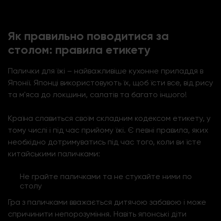
Як правильно поводитися за
столом: правила етикету
Палички для їжі – найважливіше кухонне приладдя в
Японії. Японці використовують їх, щоб їсти все, від рису
та м'яса до локшини, салатів та багато іншого!
Країна славиться своїм складним кодексом етикету, у
тому числі і під час прийому їжі. Є певні правила, яких
необхідно дотримуватись під час того, коли ви їсте
китайськими паличками:
Не грайте паличками та не стукайте ними по
столу
Гра з паличками вважається дитячою забавою і може
спричинити непорозуміння. Навіть японські діти