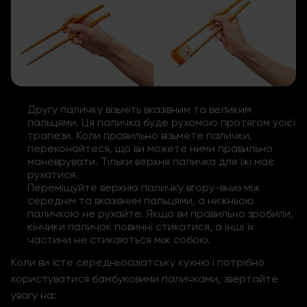
Другу паличку візьміть вказівним та великим
пальцями. Ця паличка буде рухомою протягом усієї
трапези. Коли правильно візьмете палички,
переконайтеся, що ви можете ними правильно
маневрувати. Тільки верхня паличка для їжі має
рухатися.
Переміщуйте верхню паличку вгору-вниз між
середнім та вказівним пальцями, а нижньою
паличкою не рухайте. Якщо ви правильно зробили,
кінчики паличок повинні стикатися, а інші їх
частини не стикаються між собою.
Коли ви їсте середньоазіатську кухню і потрібно
користуватися бамбуковими паличками, звертайте
увагу на: