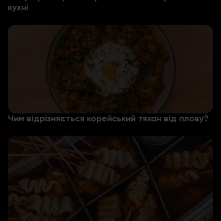
кухні
Чим відрізняється корейський тяхан від плову?