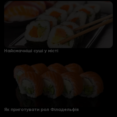
Найсмачніші суші у місті
Як приготувати рол Філадельфія