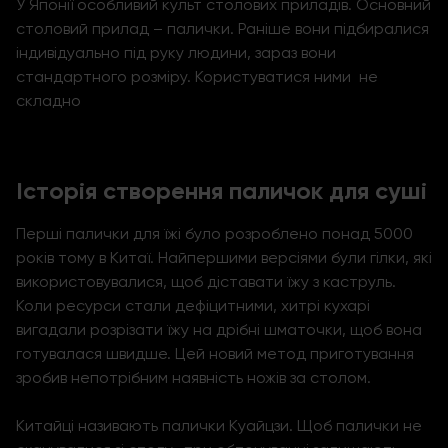
У Японії особливий культ столових приладів. Основний
столовий прилад – палички. Раніше вони підбиралися
індивідуально під руку людини, зараз вони
стандартного розміру. Користуватися ними не
складно
Історія створення паличок для суші
Перші палички для їжі було розроблено понад 5000
років тому в Китаї. Найпершими версіями були гілки, які
використовувалися, щоб діставати їжу з каструль.
Коли ресурси стали дефіцитними, хитрі кухарі
вигадали розрізати їжу на дрібні шматочки, щоб вона
готувалася швидше. Цей новий метод приготування
зробив непотрібним наявність ножів за столом.
Китайці називають палички Куайцзи. Щоб палички не