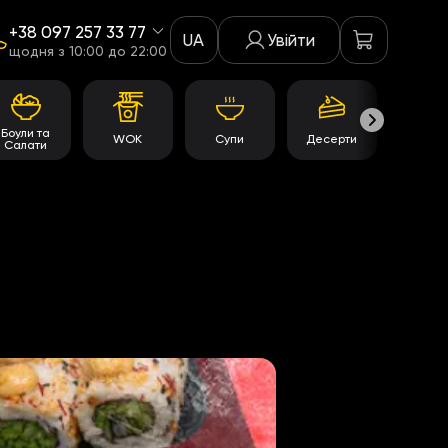
+38 097 257 33 77
UA
Увійти
щодня з 10:00 до 22:00
Боули та
WOK
Супи
Десерти
Акції
Салати