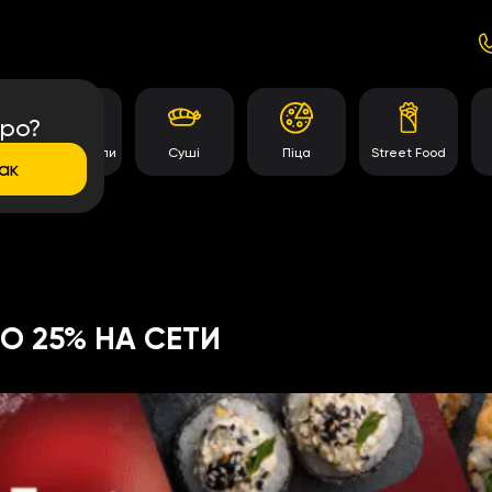
про?
Темпура роли
Суші
Піца
Street Food
ак
О 25% НА СЕТИ