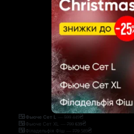
🍱
₴
Фьюче Сет L
—
599
449
🍱
₴
Фьюче Сет XL
—
799
639
🍱
₴
Філадельфія Фіш
—
779
589