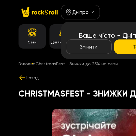
Дніпро
Ваше місто - Дні
Корейське
Сети
Дитяче Меню
Роли
меню
Змінити
Т
Головна
СhristmasFest - Знижки до 25% на сети
Назад
СHRISTMASFEST - ЗНИЖКИ Д