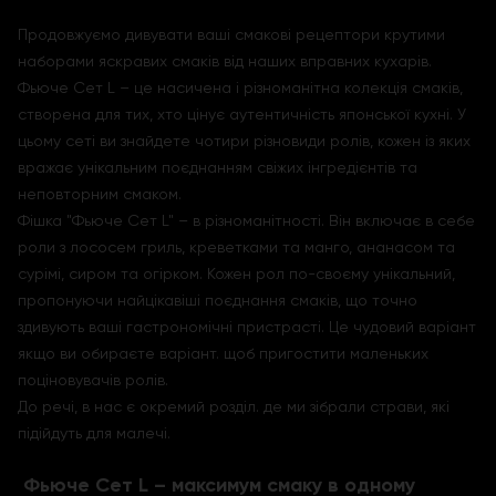
Продовжуємо дивувати ваші смакові рецептори крутими
наборами яскравих смаків від наших вправних кухарів.
Фьюче Сет L – це насичена і різноманітна колекція смаків,
створена для тих, хто цінує аутентичність японської кухні. У
цьому сеті ви знайдете чотири різновиди ролів, кожен із яких
вражає унікальним поєднанням свіжих інгредієнтів та
неповторним смаком.
Фішка "Фьюче Сет L" – в різноманітності. Він включає в себе
роли з лососем гриль, креветками та манго, ананасом та
сурімі, сиром та огірком. Кожен рол по-своєму унікальний,
пропонуючи найцікавіші поєднання смаків, що точно
здивують ваші гастрономічні пристрасті. Це чудовий варіант
якщо ви обираєте варіант. щоб пригостити маленьких
поціновувачів ролів.
До речі, в нас є окремий розділ. де ми зібрали страви, які
підійдуть для малечі.
Фьюче Сет L – максимум смаку в одному