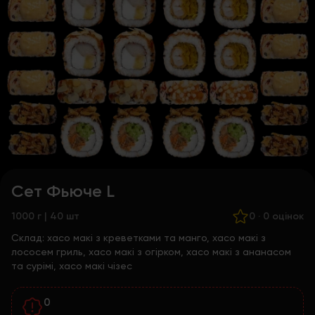
Сет Фьюче L
1000 г | 40 шт
0
·
0 оцінок
Склад:
хасо макі з креветками та манго, хасо макі з
лососем гриль, хасо макі з огірком, хасо макі з ананасом
та сурімі, хасо макі чізес
0