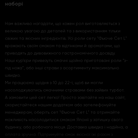
наборі
Нам важливо нагадати, що кожен рол виготовляється з
великою увагою до деталей та з використанням тільки
свіжих та якісних інгредієнтів. Усі роли сету "Фьюче Сет L"
вражають своїм смаком та відтінками й ароматами, що
приводять до дивовижного гастрономічного досвіду.
Наші кур’єри привезуть смачні щойно приготовані роли “з-
під ножа”, або інші страви з асортименту максимально
швидко.
Ми працюємо щодня з 10 до 22-ї, щоб ви могли
насолоджуватись смачними стравами без зайвих турбот.
А замовити цей сет легко! Просто завітайте на наш сайт,
скористайтеся нашим додатком або зателефонуйте
менеджерам, оберіть сет "Фьюче Сет L" та отримайте
можливість насолодитися смаком Японії у затишку свого
будинку, або робочого місця. Доставка швидка і надійна, а
оплата зручна. Підтримуйте смак якісної їжі разом з