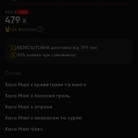
599 ₴
-20%
479
₴
+24 ₴
кешбек
БЕЗКОШТОВНА доставка від 399 грн
10% знижки при самовивозі
Склад:
Хасо Макі з креветками та манго
Хасо Макі з лососем гриль
Хасо Макі з огірком
Хасо Макі з ананасом та сурімІ
Хасо Макі чізес