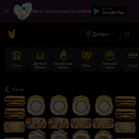
Wow! Застосунок Rock&Roll
Дніпро
Дитяче
Корейське
Темпура
Сети
Роли
Суші
Меню
меню
роли
Сети