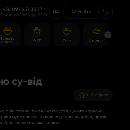
+38 097 257 33 77
UA
Увійти
щодня з 10:00 до 22:00
Боули та
WOK
Супи
Десерти
Акції
Салати
ою су-від
0
·
0 оцінок
че філе стегна, пекінська капуста, цибуля червона,
гриби муер власного маринаду, часник, імбир, арахіс,
дкий, кокосове молоко, вершки