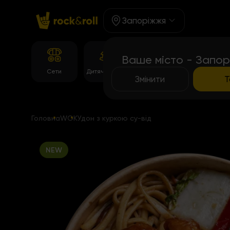
Запоріжжя
Ваше місто - Запор
Корейське
Сети
Дитяче Меню
Темпура рол
меню
Змінити
Т
Головна
WOK
Удон з куркою су-від
NEW