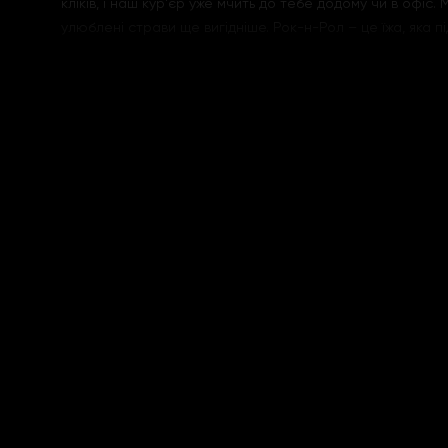
кліків, і наш кур'єр уже мчить до тебе додому чи в офіс. 
улюблені страви ще вигідніше. Рок-н-Рол – це їжа, яка під