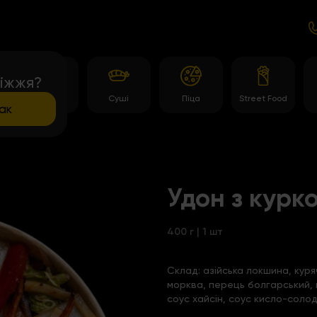
іжжя?
и
Роли
Суші
Піца
Street Food
ак
Удон з курк
400 г | 1 шт
Склад:
азійська локшина, куря
морква, перець болгарський, 
соус хайсін, соус кисло-соло