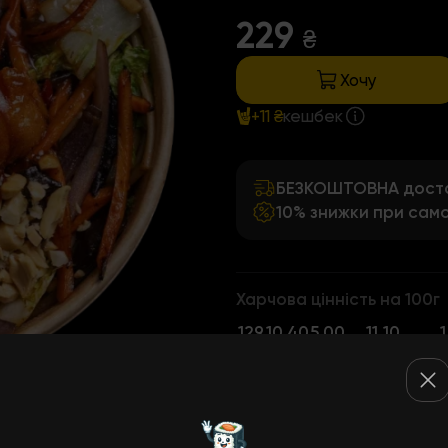
229
₴
Хочу
+11 ₴
кешбек
БЕЗКОШТОВНА достав
10% знижки при само
Харчова цінність на 100г
129
10,40
5,00
11,10
ккал
Білки
Жири
Вуглеводи
Клі