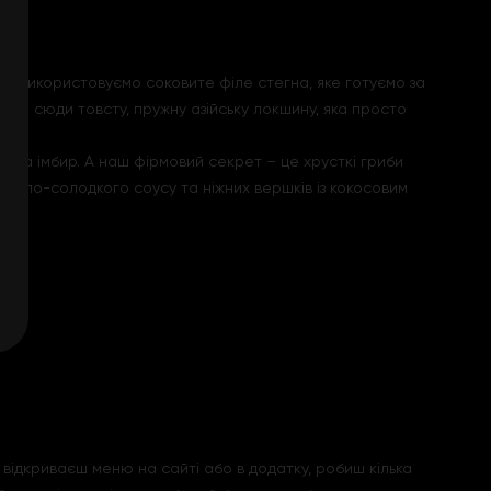
 ми використовуємо соковите філе стегна, яке готуємо за
ємо сюди товсту, пружну азійську локшину, яка просто
к та імбир. А наш фірмовий секрет – це хрусткі гриби
 кисло-солодкого соусу та ніжних вершків із кокосовим
: відкриваєш меню на сайті або в додатку, робиш кілька