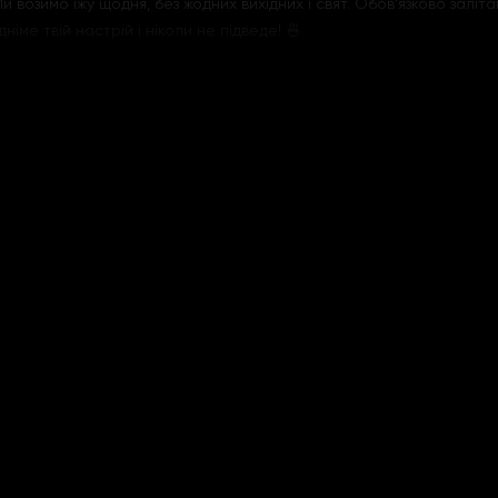
Ми возимо їжу щодня, без жодних вихідних і свят. Обов'язково заліт
німе твій настрій і ніколи не підведе! 🍜