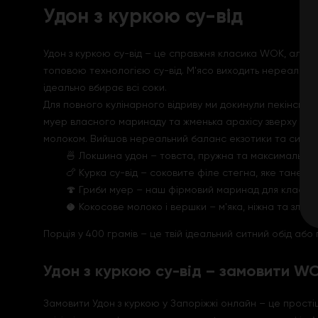
Удон з куркою су-від
Удон з куркою су-від – це справжня класика WOK, але у 
топовою технологією су-від. М'ясо виходить нереально н
ідеально вбирає всі соки.
Для повного кулінарного відриву ми докинули пекінську 
муер власного маринаду та жменька арахісу зверху для к
молоком. Вийшов нереальний баланс екзотики та ситнос
🍜 Локшина удон – товста, пружна та максимально
🍗 Курка су-від – соковите філе стегна, яке тане в р
🍄 Гриби муер – наш фірмовий маринад для класног
🥥 Кокосове молоко і вершки – м'яка, ніжна та злег
Порція у 400 грамів – це твій ідеальний ситний обід або
Удон з куркою су-від – замовити W
Замовити Удон з куркою у Запоріжжі онлайн – це простіше