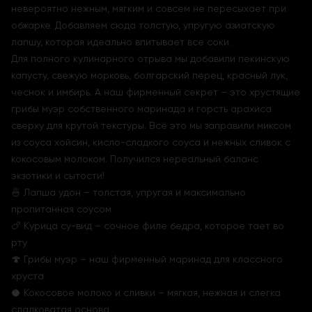
невероятно нежным, мягким и совсем не пересыхает при
обжарке. Добавляем сюда толстую, упругую азиатскую
лапшу, которая идеально впитывает все соки.
Для полного кулинарного отрыва мы добавили пекинскую
капусту, свежую морковь, болгарский перец, красный лук,
чеснок и имбирь. А наш фирменный секрет – это хрустящие
грибы муэр собственного маринада и горсть арахиса
сверху для крутой текстуры. Всё это мы заправили миксом
из соуса хойсин, кисло-сладкого соуса и нежных сливок с
кокосовым молоком. Получился нереальный баланс
экзотики и сытости!
🍜 Лапша удон – толстая, упругая и максимально
пропитанная соусом
🍗 Курица су-вид – сочное филе бедра, которое тает во
рту
🍄 Грибы муэр – наш фирменный маринад для классного
хруста
🥥 Кокосовое молоко и сливки – мягкая, нежная и слегка
сладковатая основа