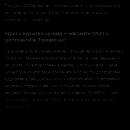
Порция в 400 граммов – это твой идеальный сытный обед
или полноценный ужин, после которого ты точно не
останешься голодным.
Удон с курицей су-вид – заказать WOK с
доставкой в Запорожье
с курицей в Запорожье онлайн – проще простого вместе с
Rock&Roll. Тебе не надо стоять у плиты: открываешь меню
на сайте или в приложении, делаешь пару кликов, и наш
курьер уже мчит к тебе домой или в офис. Мы доставляем
еду каждый день, без выходных и праздников. Обязательно
загляни в раздел с акциями и собирай бонусы, чтобы
покупать любимые блюда ещё выгоднее. Rock&Roll – это
еда, которая поднимет тебе настроение и никогда не
подведёт! 🍜