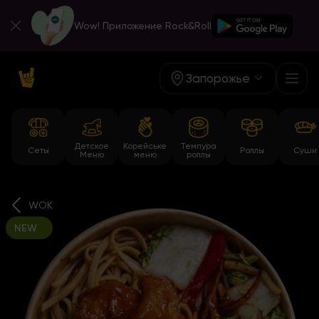
Wow! Приложение Rock&Roll
Запорожье
Детское
Корейське
Темпура
Сеты
Роллы
Суши
Меню
меню
роллы
WOK
NEW