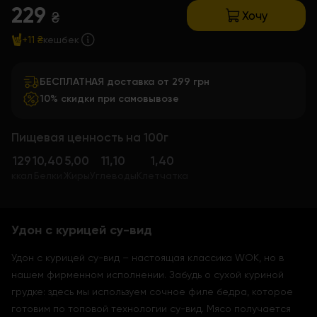
229
Хочу
₴
+11 ₴
кешбек
БЕСПЛАТНАЯ доставка от 299 грн
10% скидки при самовывозе
Пищевая ценность на 100г
129
10,40
5,00
11,10
1,40
ккал
Белки
Жиры
Углеводы
Клетчатка
Удон с курицей су-вид
Удон с курицей су-вид – настоящая классика WOK, но в
нашем фирменном исполнении. Забудь о сухой куриной
грудке: здесь мы используем сочное филе бедра, которое
готовим по топовой технологии су-вид. Мясо получается