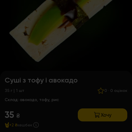
Суші з тофу і авокадо
35 г | 1 шт
0
·
0 оцінок
Склад:
авокадо, тофу, рис
35
Хочу
₴
+2 ₴
кешбек