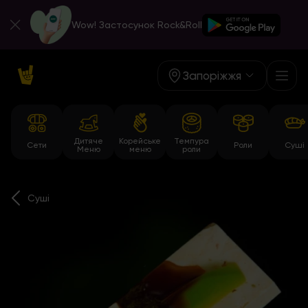
Wow! Застосунок Rock&Roll
Запоріжжя
Дитяче
Корейське
Темпура
Сети
Роли
Суші
Меню
меню
роли
Суші