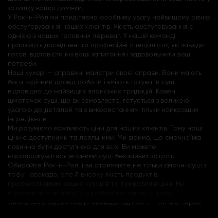
затишку вашої домівки.
У Рок-н-Рол ми приділяємо особливу увагу найвищому рівню
обслуговування наших клієнтів. Якість обслуговування є
однією з наших головних переваг. У нашій команді
працюють досвідчені та професійні спеціалісти, які завжди
готові відповісти на ваші запитання і задовольнити ваші
потреби.
Наші кухарі – справжні майстри своєї справи. Вони мають
багаторічний досвід роботи і вміють готувати суші
відповідно до найвищих японських традицій. Кожен
шматочок суші, що ви замовляєте, готується з великою
увагою до деталей та з використанням тільки найкращих
інгредієнтів.
Ми розуміємо важливість ціни для наших клієнтів. Тому наші
ціни є доступними та лояльними. Ми віримо, що смачна їжа
повинна бути доступною для всіх. Ви можете
насолоджуватися якісними суші без зайвих затрат.
Обирайте Рок-н-Рол, і ви отримаєте не тільки смачні суші з
тофу і авокадо, але й високу якість продуктів,
професіоналізм наших кухарів та привабливі ціни. Не
втрачайте можливості спробувати чудову страву –
замовляйте Суші з тофу і авокадо від Рок-н-Рол вже зараз!