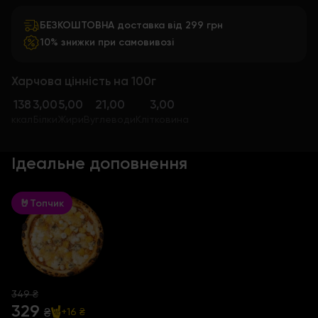
БЕЗКОШТОВНА доставка від 299 грн
10% знижки при самовивозі
Харчова цінність на 100г
138
3,00
5,00
21,00
3,00
ккал
Білки
Жири
Вуглеводи
Клітковина
Ідеальне доповнення
🤘Топчик
349 ₴
329
₴
+16 ₴