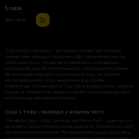
5 сирів
550 г | 33 см
Суші з тофу і авокадо – це чудова страва, яка поєднує
ніжний смак авокадо з пружним тофу і ароматним рисом.
Кожен шматочок страви виготовляється з найсвіжіших
інгредієнтів, щоб ви могли повністю насолодитися смаком.
Це ідеальний вибір для шанувальників суші, які цінують
неперевершений смак і вишуканий вид страви.
Бажаєте ще смачненького? Завітайте в меню ролів і оберіть
позиції за смаком. І не забудьте обрати самчнющий десерт,
ми маємо що вам запропонувати.
Суші з тофу і авокадо у вашому місті
Замовити суші з тофу і авокадо від Рок-н-Рол – дуже просто.
Ви можете скористатися нашим додатком, замовити на сайті
або зателефонувати нам. Ми гарантуємо швидку доставку,
щоб ви могли насолодитися неперевершеними суші прямо у