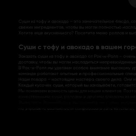
Суши из тофу и авокадо – это замечательное блюдо, с
свежих ингредиентов, чтобы вы могли полностью наслад
Хотите еще вкусненького? Посетите меню роллов и выбер
Суши с тофу и авокадо в вашем го
Заказать суши из тофу и авокадо от Рок-н-Ролл – очен
доставку, чтобы вы могли насладиться непревзойденны
В Рок-н-Ролл мы уделяем особое внимание высокому ур
команде работают опытные и профессиональные специа
Наши повара – настоящие мастера своего дела. Они и
Каждый кусочек суши, который вы заказываете, готовит
Мы понимаем важность цены для наших клиентов. Поэто
качественными суши, роллами и другими блюдами из ме
Выбирайте Рок-н-Ролл, и вы получите не только вкусны
Не упускайте возможности попробовать замечательное 