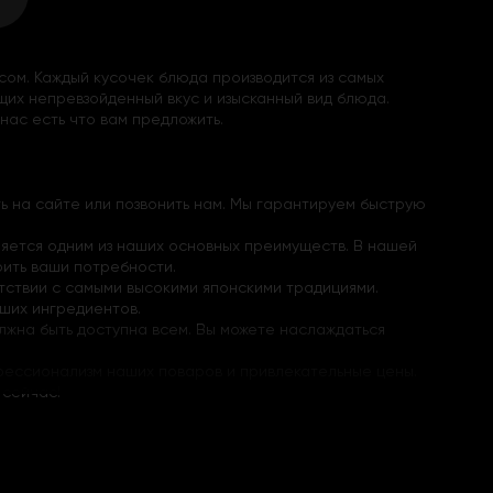
сом. Каждый кусочек блюда производится из самых
щих непревзойденный вкус и изысканный вид блюда.
нас есть что вам предложить.
ть на сайте или позвонить нам. Мы гарантируем быструю
яется одним из наших основных преимуществ. В нашей
ить ваши потребности.
тствии с самыми высокими японскими традициями.
чших ингредиентов.
лжна быть доступна всем. Вы можете наслаждаться
рофессионализм наших поваров и привлекательные цены.
 сейчас!