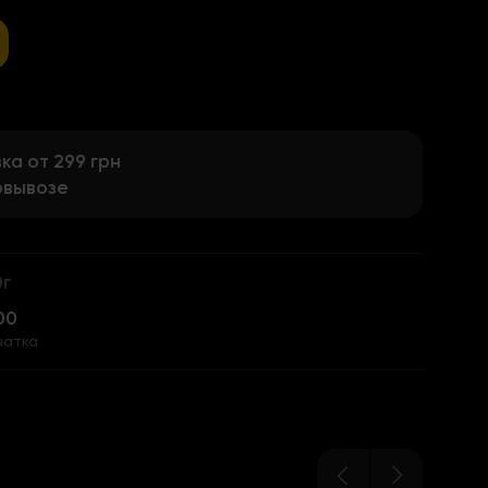
а от 299 грн
овывозе
0г
00
чатка