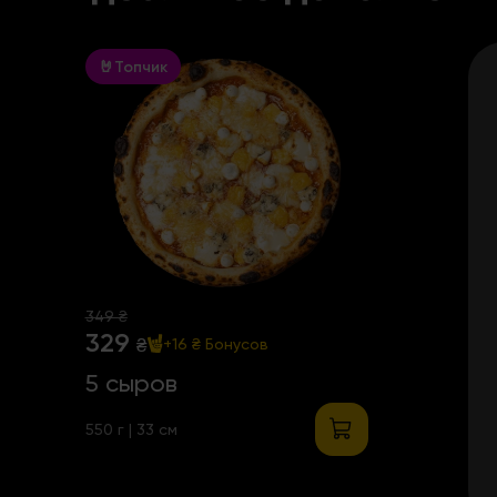
🤘Топчик
349 ₴
329
₴
+16 ₴
Бонусов
5 сыров
550 г | 33 см