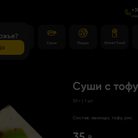
+3
еж
ожье?
Роллы
Суши
Пицца
Street Food
Да
Суши с тофу
35 г | 1 шт
Состав:
авокадо, тофу, рис
35