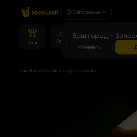
Запорожье
Ваш город - Запор
Детское
Корейське
Темпура
Сеты
Меню
меню
роллы
Изменить
Главная
Суши
Суши с тофу и авокадо