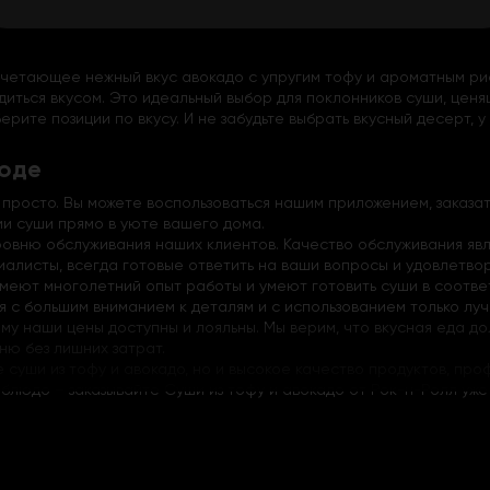
очетающее нежный вкус авокадо с упругим тофу и ароматным ри
иться вкусом. Это идеальный выбор для поклонников суши, ценя
ите позиции по вкусу. И не забудьте выбрать вкусный десерт, у 
роде
ь просто. Вы можете воспользоваться нашим приложением, заказа
ми суши прямо в уюте вашего дома.
овню обслуживания наших клиентов. Качество обслуживания явл
листы, всегда готовые ответить на ваши вопросы и удовлетвор
меют многолетний опыт работы и умеют готовить суши в соотве
ся с большим вниманием к деталям и с использованием только лу
му наши цены доступны и лояльны. Мы верим, что вкусная еда до
ню без лишних затрат.
е суши из тофу и авокадо, но и высокое качество продуктов, п
блюдо – заказывайте Суши из тофу и авокадо от Рок-н-Ролл уже