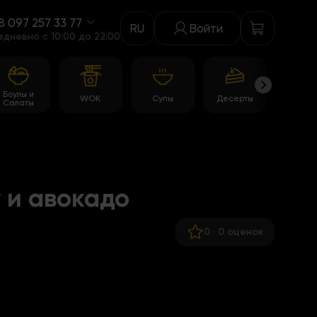
8 097 257 33 77
RU
Войти
едневно c 10:00 до 22:00
Боулы и
WOK
Супы
Десерты
Акци
Салаты
 и авокадо
0
·
0 оценок