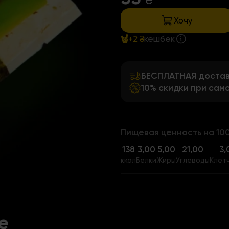
₴
Хочу
+2 ₴
кешбек
БЕСПЛАТНАЯ доставк
10% скидки при сам
Пищевая ценность на 10
138
3,00
5,00
21,00
3,
ккал
Белки
Жиры
Углеводы
Клет
е