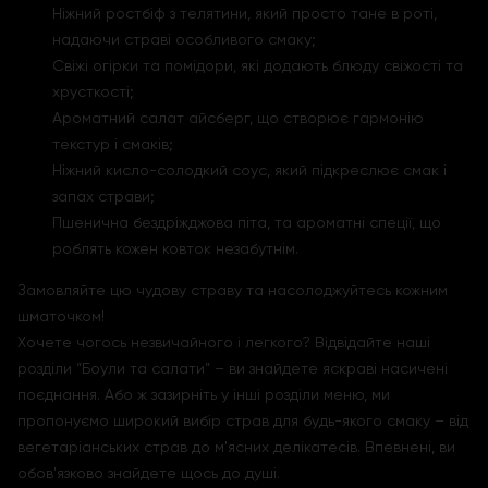
Ніжний ростбіф з телятини, який просто тане в роті,
надаючи страві особливого смаку;
Свіжі огірки та помідори, які додають блюду свіжості та
хрусткості;
Ароматний салат айсберг, що створює гармонію
текстур і смаків;
Ніжний кисло-солодкий соус, який підкреслює смак і
запах страви;
Пшенична бездріжджова піта, та ароматні спеції, що
роблять кожен ковток незабутнім.
Замовляйте цю чудову страву та насолоджуйтесь кожним
шматочком!
Хочете чогось незвичайного і легкого? Відвідайте наші
розділи “Боули та салати” – ви знайдете яскраві насичені
поєднання. Або ж зазирніть у інші розділи меню, ми
пропонуємо широкий вибір страв для будь-якого смаку – від
вегетаріанських страв до м'ясних делікатесів. Впевнені, ви
обов'язково знайдете щось до душі.