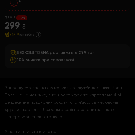
0
339 ₴
-12%
299
₴
+15 ₴
кешбек
БЕЗКОШТОВНА доставка від 299 грн
10% знижки при самовивозі
Запрошуємо вас на смаколики до служби доставки Рок-н-
Ролл! Наша новинка, піта з ростбіфом та картоплею Фрі –
це ідеальне поєднання соковитого м'яса, свіжих овочів і
хрусткої картоплі. Дозвольте собі насолодитися цією
неперевершеною стравою!
У нашій піти ви знайдете: