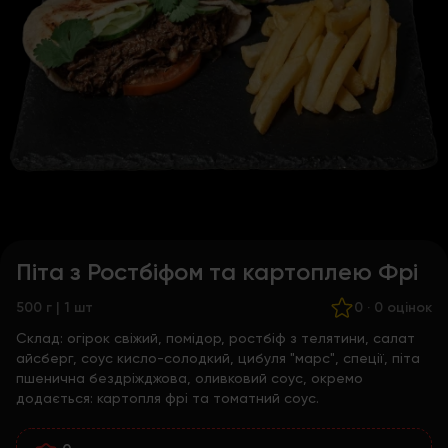
Піта з Ростбіфом та картоплею Фрі
500 г | 1 шт
0
·
0 оцінок
Склад:
огірок свіжий, помідор, ростбіф з телятини, салат
айсберг, соус кисло-солодкий, цибуля "марс", спеції, піта
пшенична бездріжджова, оливковий соус, окремо
додається: картопля фрі та томатний соус.