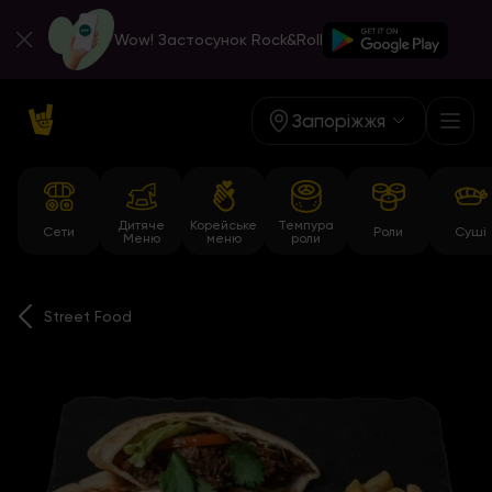
Wow! Застосунок Rock&Roll
Запоріжжя
Дитяче
Корейське
Темпура
Сети
Роли
Суші
Меню
меню
роли
Street Food