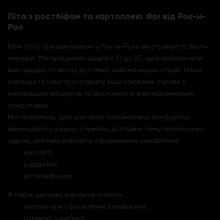
Піта з ростбіфом та картоплею Фрі від Рок-н-
Рол
Крім того, при замовленні у Рок-н-Ролл ви отримуєте безліч
переваг. Ми працюємо щодня з 10 до 22, щоб забезпечити
вам швидку та якісну доставку найсмачніших страв. Наша
команда готова приготувати ваші улюблені страви з
найсвіжіших продуктів та доставити їх вам максимально
оперативно.
Ми піклуємось, щоб вам було максимально комфортно
взаємодіяти з нашою службою доставки, тому пропонуємо
одразу декілька варіантів оформлення замовлення:
на сайті;
у додатку;
за телефоном.
А також декілька варіантів оплати:
онлайн при оформленні замовлення;
готівкою у кур’єра;