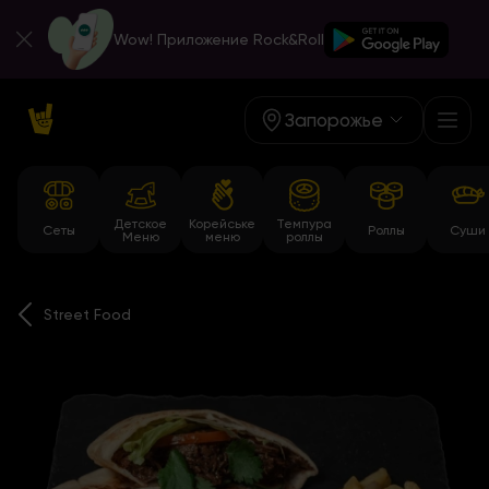
Wow! Приложение Rock&Roll
Запорожье
Детское
Корейське
Темпура
Сеты
Роллы
Суши
Меню
меню
роллы
Street Food