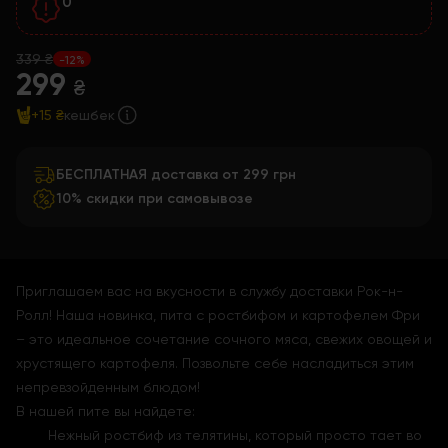
0
339 ₴
-12%
299
₴
+15 ₴
кешбек
БЕСПЛАТНАЯ доставка от 299 грн
10% скидки при самовывозе
Приглашаем вас на вкусности в службу доставки Рок-н-
Ролл! Наша новинка, пита с ростбифом и картофелем Фри
– это идеальное сочетание сочного мяса, свежих овощей и
хрустящего картофеля. Позвольте себе насладиться этим
непревзойденным блюдом!
В нашей пите вы найдете:
Нежный ростбиф из телятины, который просто тает во