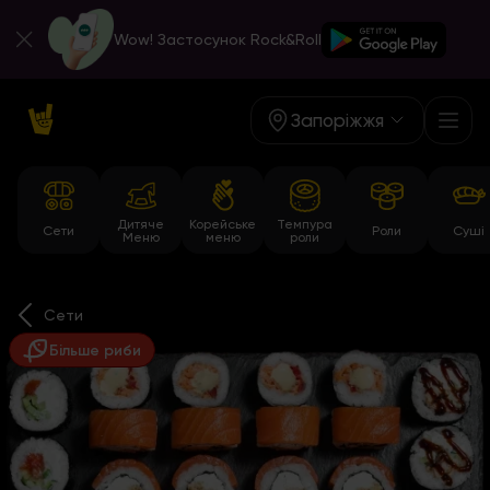
Wow! Застосунок Rock&Roll
Запоріжжя
Дитяче
Корейське
Темпура
Сети
Роли
Суші
Меню
меню
роли
Сети
Більше риби