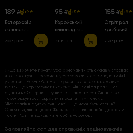
189
95
155
₴
₴
₴
+9 ₴
+5 ₴
+8 ₴
Естерхазі з
Корейський
Стріт рол
солоною
лимонад зі
крабовий
карамеллю
смаком ананасу
200 г | 1 шт
350 г | 1 шт
280 г | 1 шт
Якщо ви хочете пізнати усю різноманітність смаків у стравах
японської кухні – рекомендуємо замовити сет Філадельфія L
у доставці Рок-н-Рол. Наші кухарі докладають максимум
зусиль, щоб приготувати найсмачніші суші та роли. Щоб
оцінити майстерність сушистів – замовте сет Філадельфія L і
насолоджуйтесь яскравими поєднаннями смаків.
Мікс смаків в одному суші-сеті – що може бути краще?
Особливо, якщо це сет Філадельфія L від онлайн-доставки
Рок-н-Рол. Не відмовляйте собі в насолоді.
Замовляйте сет для справжніх поціновувачів