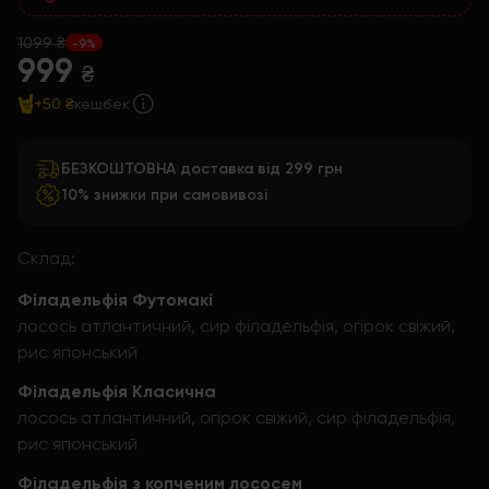
1099 ₴
-9%
999
₴
+50 ₴
кешбек
БЕЗКОШТОВНА доставка від 299 грн
10% знижки при самовивозі
Склад:
Філадельфія Футомакі
лосось атлантичний, сир філадельфія, огірок свіжий,
рис японський
Філадельфія Класична
лосось атлантичний, огірок свіжий, сир філадельфія,
рис японський
Філадельфія з копченим лососем