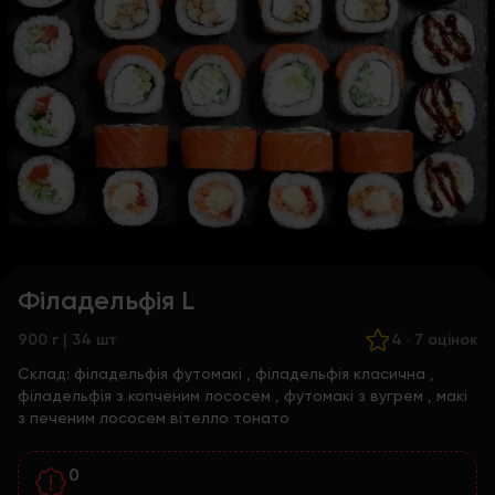
Філадельфія L
900 г | 34 шт
4
·
7 оцінок
Склад:
філадельфія футомакі
,
філадельфія класична
,
філадельфія з копченим лососем
,
футомакі з вугрем
,
макі
з печеним лососем вітелло тонато
0