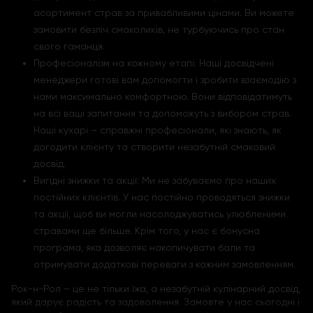
асортимент страв за привабливими цінами. Ви можете
замовити безліч смаколиків, не турбуючись про стан
свого гаманця.
Професіоналізм на кожному етапі: Наші досвідчені
менеджери готові вам допомогти і зробити взаємодію з
нами максимально комфортною. Вони відповідатимуть
на всі ваші запитання та допоможуть з вибором страв.
Наші кухарі – справжні професіонали, які знають, як
догодити клієнту та створити незабутній смаковий
досвід.
Вигідні знижки та акції: Ми не забуваємо про наших
постійних клієнтів. У нас постійно проводяться знижки
та акції, щоб ви могли насолоджуватись улюбленими
стравами ще більше. Крім того, у нас є бонусна
програма, яка дозволяє накопичувати бали та
отримувати додаткові переваги з кожним замовленням.
Рок-н-Рол – це не тільки їжа, а незабутній кулінарний досвід,
який дарує радість та задоволення. Замовте у нас сьогодні і