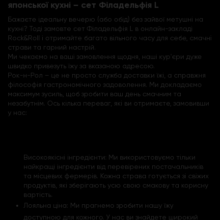
японської кухні – сет Філадельфія L
Бажаєте ідеальну вечерю (або обід) без зайвої метушні на
кухні? Тоді замовте сет Філадельфія L в онлайн-закладі
Rock&Roll і отримайте багато вільного часу для себе, смачні
страви та гарний настрій.
Ми чекаємо на ваші замовлення щодня, наші кур'єри дуже
швидко привезуть їжу за вказаною адресою.
Рок-н-Рол – це не просто служба доставки їжі, а справжня
філософія гастрономічного задоволення. Ми докладаємо
максимум зусиль, щоб зробити ваш день смачним та
незабутнім. Ось кілька переваг, які ви отримаєте, замовивши
у нас:
Високоякісні інгредієнти: Ми використовуємо тільки
найкращі інгредієнти від перевірених постачальників
та місцевих фермерів. Кожна страва готується зі свіжих
продуктів, які зберігають усю свою смакову та корисну
вартість.
Лояльна ціна: Ми прагнемо зробити нашу їжу
доступною для кожного. У нас ви знайдете широкий