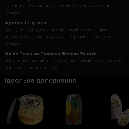
копчений лосось, сир філадельфія, огірок свіжий,
кунжут
Футомакі з вугрем
вугор, сир філадельфія, японський омлет, огірок
свіжий, соус унагі, водорості норі, рис японський,
кунжут
Макі з Печеним Лососем Вітелло Тонато
лосось запечений, перець болгарський, соус вітелло
тоннато, рис японський
Ідеальне доповнення