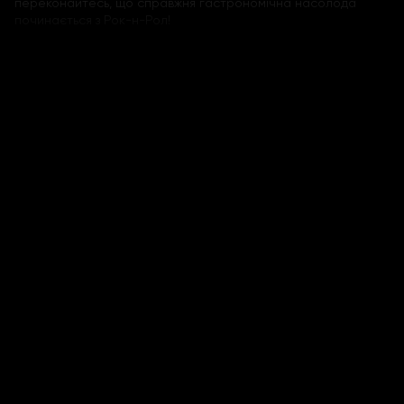
переконайтесь, що справжня гастрономічна насолода
починається з Рок-н-Рол!