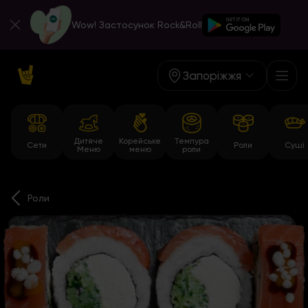
Wow! Застосунок Rock&Roll
Запоріжжя
Дитяче
Корейське
Темпура
Сети
Роли
Суші
Меню
меню
роли
Роли