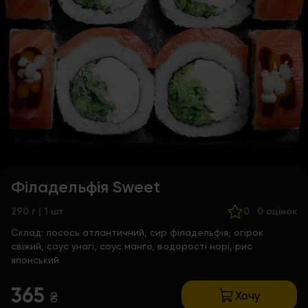
Філадельфія Sweet
290 г | 1 шт
0
·
0 оцінок
Склад:
лосось атлантичний, сир філадельфія, огірок
свіжий, соус унагі, соус манго, водорості норі, рис
японський
365
Хочу
₴