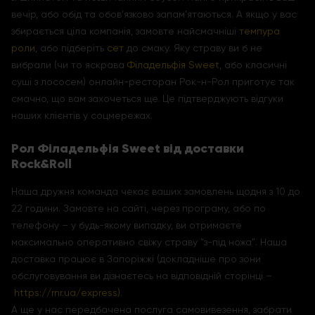
вечір, або обід та обов'язково запам'ятаються. А якщо у вас
збирається ціла компанія, замовте найсмачніші
темпура
роли
, або підберіть
сет
до смаку. Яку страву ви б не
вибрали (чи то яскрава
Філадельфія Sweet
, або класичні
суші з лососем) онлайн-ресторан Рок-н-Рол приготує так
смачно, що вам захочеться ще. Це підтверджують відгуки
наших клієнтів у соцмережах.
Рол Філадельфія Sweet від доставки
Rock&Roll
Наша дружня команда чекає ваших замовлень щодня з 10 до
22 години. Замовте на сайті, через програму, або по
телефону – у будь-якому випадку, ви отримаєте
максимально оперативно свіжу страву "з-під ножа". Наша
доставка працює в Запоріжжі (докладніше про зони
обслуговування ви дізнаєтесь на відповідній сторінці –
https://rnr.ua/express)
.
А ще у нас передбачена послуга самовивезення, забрати