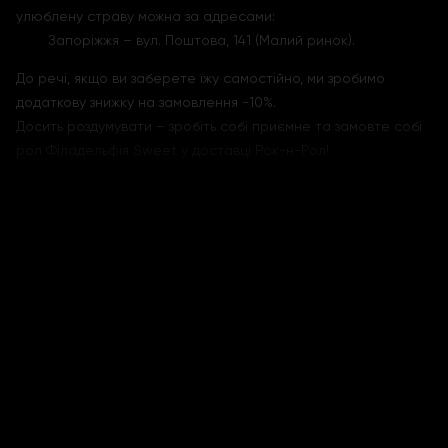
улюблену страву можна за адресами:
Запоріжжя – вул. Поштова, 141 (Малий ринок).
До речі, якщо ви заберете їжу самостійно, ми зробимо
додаткову знижку на замовлення -10%.
Досить роздумувати – зробіть собі приємне та замовте собі
рол Філадельфія Sweet у доставці Рок-н-Рол!