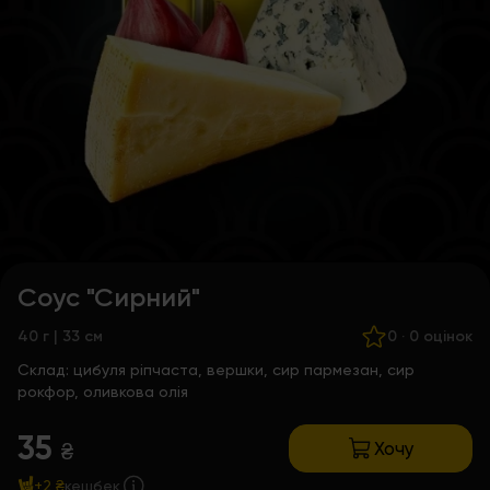
Соус "Сирний"
40 г | 33 см
0
·
0 оцінок
Склад:
цибуля ріпчаста, вершки, сир пармезан, сир
рокфор, оливкова олія
35
Хочу
₴
+2 ₴
кешбек