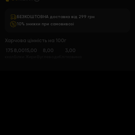
БЕЗКОШТОВНА доставка від 299 грн
10% знижки при самовивозі
Харчова цінність на 100г
175
8,00
15,00
8,00
3,00
ккал
Білки
Жири
Вуглеводи
Клітковина