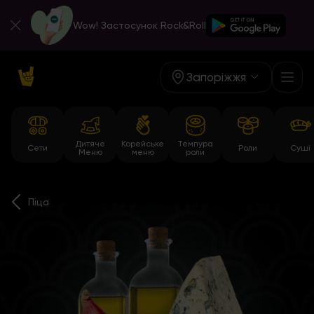
Wow! Застосунок Rock&Roll
Запоріжжя
Дитяче
Корейське
Темпура
Сети
Роли
Суші
Меню
меню
роли
Піца