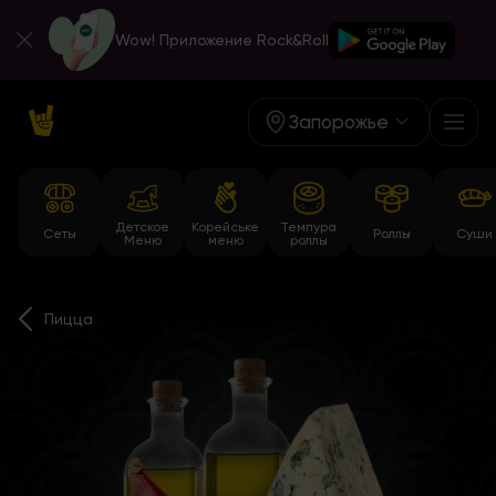
Wow! Приложение Rock&Roll
Запорожье
Детское
Корейське
Темпура
Сеты
Роллы
Суши
Меню
меню
роллы
Пицца