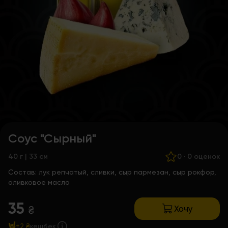
Соус "Сырный"
40 г | 33 см
0
·
0 оценок
Состав:
лук репчатый, сливки, сыр пармезан, сыр рокфор,
оливковое масло
35
Хочу
₴
+2 ₴
кешбек