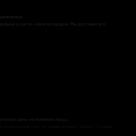
луживаемых.
добной услугой- заказ в подарок. Мы доставим его
ратичную цену на любимую пиццу.
а бонусный счет от суммы заказа. 1 бонус= 1 гривне.