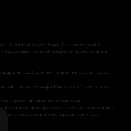
ехом пользуется острая пицца. Она «берет» своим
ужба доставки Rock&Roll предлагает разнообразные
м моцарелла с добавлением перца чили острого соуса
г, маслин, соуса помодоро. Пикантности мясному миксу
вок, перца чили и шампиньонов в карри.
 В составе пиццы перец Carolina Reaper, занесенный в
тничьи, сыр моцарелла, соус Каролинский жнец с