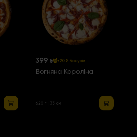
399
₴
+20 ₴
Бонусів
Вогняна Кароліна
620 г | 33 см