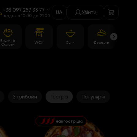
+38 097 257 33 77
UA
Увійти
щодня з 10:00 до 21:00
Боули та
WOK
Супи
Десерти
Акції
Салати
З грибами
Гостра
Популярні
найгостріша