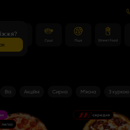
іжжя?
и
Роли
Суші
Піца
Street Food
ак
Всі
Акційні
Сирна
М'ясна
З куркою
ик
середня
легка