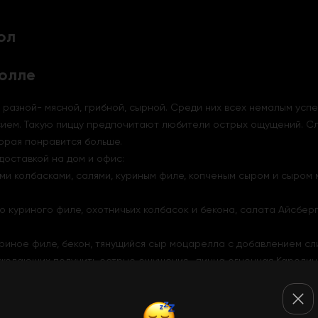
ол
Ролле
ь разной- мясной, грибной, сырной. Среди них всех немалым усп
сием. Такую пиццу предпочитают любители острых ощущений. Сл
торая понравится больше.
доставкой на дом и офис:
ими колбасками, салями, куриным филе, копченым сыром и сыро
го куриного филе, охотничьих колбасок и бекона, салата Айсбер
риное филе, бекон, тянущийся сыр моцарелла с добавлением сли
 желающих получить острые ощущения- пицца огненная Каролина.
 мире. Также в начинке болгарский перец, салями, колбаски охо
огненной Каролины мы предоставим в подарок 1л. молока.