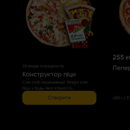
255
₴
26 видів інгредієнтів
Пепе
Конструктор піци
Сам собі піцамейкер! Збери сам
піцу з будь-якої кількості
інгредієнтів
Створити
480 г | 3