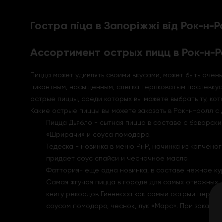
Гостра піца в Запоріжжі від Рок-н-Р
Ассортимент острых пицц в Рок-н-
Пицца может удивлять своими вкусами, может быть очен
пикантным, насыщенным, слегка терпковатым послевку
острые пиццы, среди которых вы можете выбрать ту, ко
Какие острые пиццы вы можете заказать в Рок-н-ролл с 
Пицца Дьябло - сытная пицца в составе с баварск
«Шрирачи» и соуса помодоро.
Тедеска - новинка в меню РнР, начинка из копчено
придает соус спайси и чесночное масло.
Фаттория- еще одна новинка, в составе нежное ку
Самая жгучая пицца в городе для самых отважных,
книгу рекордов Гиннесса как самый острый перец в
соусом помодоро, чеснок, лук «Марс». При заказе 