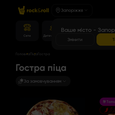
Запоріжжя
Ваше місто - Запор
Корейське
Сети
Дитяче Меню
Темпура рол
меню
Змінити
Т
Головна
Піца
Гостра
Гостра піца
За замовчуванням
🤘Топч