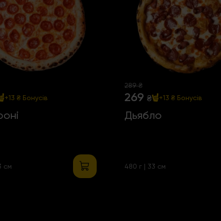
289 ₴
269
₴
+13 ₴
Бонусів
+13 ₴
Бонусів
роні
Дьябло
3 см
480 г | 33 см