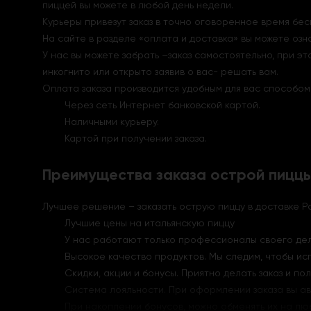
пиццей вы можете в любой день недели.
Курьеры привезу
т заказ в
точно оговоренное время бесп
На сайте в разделе «оплата и доставка» вы можете озн
У нас вы можете забрать –заказ самостоятельно, при эт
инкогнито или открыто заявив о вас- решать вам.
Оплата заказа производится удобным для вас способом
Через сеть Интернет банковской картой.
Наличными курьеру.
Картой при получении заказа.
Преимущества заказа острой пиццы 
Лучшее решение – заказать острую пиццу в доставке Р
Лучшие цены на итальянскую пиццу
У нас работают только профессионалы своего дел
Высокое качество продуктов. Мы следим, чтобы ис
Скидки, акции и бонусы. Приятно делать заказ и 
Система лояльности. При оформлении заказа вы авт
При накоплении бонусов, можно обменять их на л