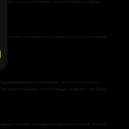
 От нас основа для пиццы, соус помодоро с сыром
атеняли все остальные ингредиенты. Остроту в пицце
ли добавлением в начинку идет чесночное масло и
 При приготовлении острой пиццы отбирают те плоды,
ходных, поэтому насладиться вкусной, сочной, острой