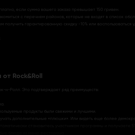
латно, если сумма вашего заказа превышает 150 гривен.
акомиться с перечнем районов, которые не входят в список обс
ом получить гарантированную скидку -10% или воспользоваться у
:
от Rock&Roll
ок-н-Ролл. Это подтверждает ряд преимуществ:
а.
пользуемые продукты были свежими и лучшими.
получать дополнительные «плюшки». Или видеть еще более демок
оматически становитесь участником программы и получаете 5% н
юбые блюда из меню ресторана.