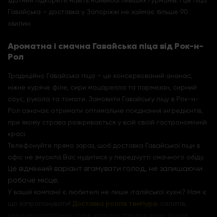
здатний підкорити навіть найвибагливіших гурманів. І це піца
Гавайська – доставка у Запоріжжі не займає більше 90
хвилин.
Ароматна і смачна Гавайська піца від Рок-н-
Рол
Традиційно Гавайська піца – це консервований ананас,
ніжне куряче філе, сири моцарелла та пармезан, сирний
соус, рукола та томати. Замовити Гавайську піцу в Рок-н-
Рол означає отримати оптимальне поєднання інгредієнтів,
при якому страва розкривається у всій своїй гастрономічній
красі.
Телефонуйте прямо зараз, щоб доставка Гавайської піци в
офіс не змусила Вас нудитися у передчутті смачного обіду.
е відмінний варіант вгамувати голод, не залишаючи
Ц
робоче місце.
У вашій компанії є любителі не лише італійської кухні? Нам є
що запропонувати!
Доставка роллів темпура
, салатів,
середньоазіатських супів, круглих тарілок поке-боулів,