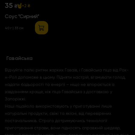
35
₴
+2 ₴
Соус "Сирний"
40 г | 33 см
Гавайська
Відчуйте палкі ритми жарких Гаваїв, і Гавайська піца від Рок-
н-Рол допоможе в цьому. Підняти настрій, вгамувати голод,
надати бадьорості та енергії – ніщо не впорається із
завданнями краще, ніж піца Гавайська з доставкою у
Запоріжжі.
Наші піцайоло використовують у приготуванні лише
натуральні продукти, свіжі та якісні, від перевірених
постачальників. Строго дотримуючись технології
приготування страви, вони підносять справжній шедевр,