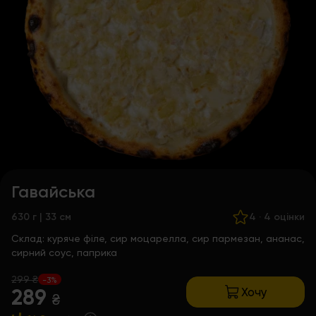
Гавайська
630 г | 33 см
4
·
4 оцінки
Склад:
куряче філе, сир моцарелла, сир пармезан, ананас,
сирний соус, паприка
299 ₴
-3%
Хочу
289
₴