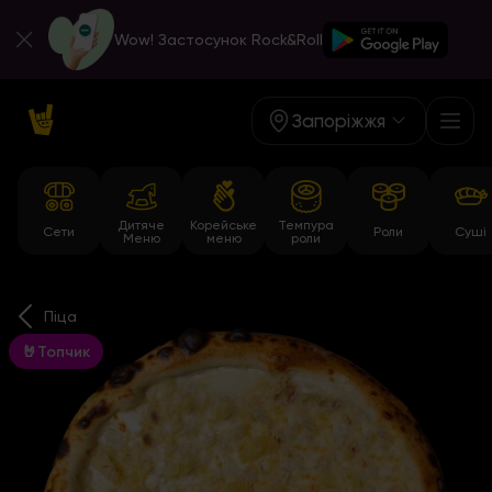
Wow! Застосунок Rock&Roll
Запоріжжя
Дитяче
Корейське
Темпура
Сети
Роли
Суші
Меню
меню
роли
Піца
🤘Топчик