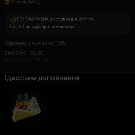
+14 ₴
кешбек
БЕЗКОШТОВНА доставка від 299 грн
10% знижки при самовивозі
Харчова цінність на 100г
243
12,00
22,00
ккал
Жири
Вуглеводи
Ідеальне доповнення