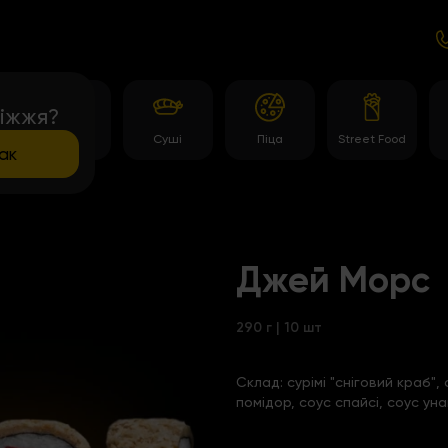
іжжя?
и
Роли
Суші
Піца
Street Food
ак
Джей Морс
290 г | 10 шт
Склад:
сурімі "сніговий краб",
помідор, соус спайсі, соус унаг