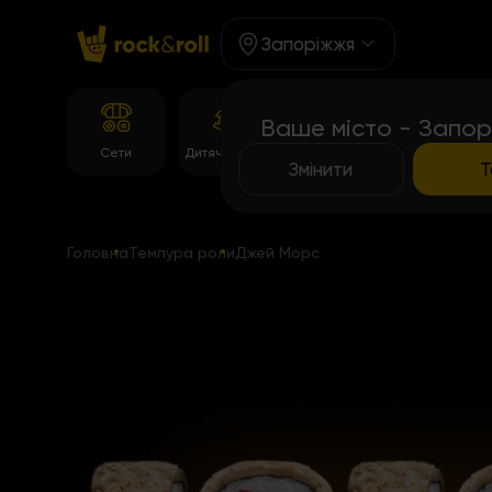
Запоріжжя
Ваше місто - Запор
Корейське
Сети
Дитяче Меню
Темпура рол
меню
Змінити
Т
Головна
Темпура роли
Джей Морс