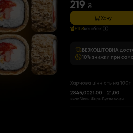
219
₴
Хочу
+11 ₴
кешбек
БЕЗКОШТОВНА достав
10% знижки при само
Харчова цінність на 100г
284
5,00
21,00
21,00
ккал
Білки
Жири
Вуглеводи