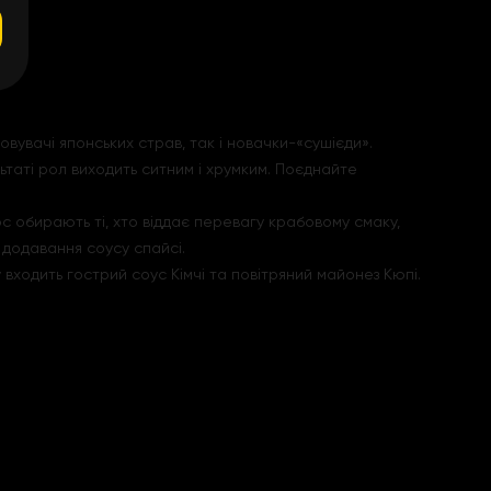
іновувачі японських страв, так і новачки-«сушієди».
льтаті рол виходить ситним і хрумким. Поєднайте
рс обирають ті, хто віддає перевагу крабовому смаку,
і додавання соусу спайсі.
 входить гострий соус Кімчі та повітряний майонез Кюпі.