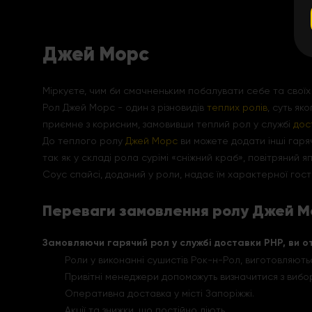
Джей Морс
Міркуєте, чим би смачненьким побалувати себе та свої
Рол Джей Морс - один з різновидів
теплих ролів
, суть як
приємне з корисним, замовивши теплий рол у службі
дос
До теплого ролу
Джей Морс
ви можете додати інші гаряч
так як у складі рола сурімі «сніжний краб», повітряний 
Соус спайсі, доданий у роли, надає їм характерної гост
Переваги замовлення ролу Джей Мо
Замовляючи гарячий рол у службі доставки РНР, ви о
Роли у виконанні сушистів Рок-н-Рол, виготовляються
Привітні менеджери допоможуть визначитися з виб
Оперативна доставка у місті Запоріжжі.
Акції та знижки, що постійно діють.