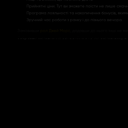
Прийнятні ціни. Тут ви зможете поїсти не лише смачн
Програма лояльності та накопичення бонусів, яким
Зручний час роботи з ранку і до пізнього вечора.
Замовивши
рол Джей Морс
, додавши до нього інші не м
Забравши замовлення самостійно з точки самовивозу, ви