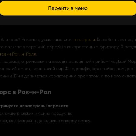
Перейти в меню
х близьких? Рекомендуємо замовити
теплі роли
. Їх люблять як поц
ого полягає в термічній обробці з використанням фритюру. В резу
тавки Рок-н-Ролл
.
і варіації, отримавши на виході повноцінний прийом їжі. Джей Мо
японський омлет, вершковий сир Філадельфія, ікра тобіко, помідор 
ринки. Він відрізняється характерним ароматом, а до його складу
рс в Рок-н-Рол
тримуєте незаперечні переваги:
 лише із свіжих, якісних продуктів.
ором, максимально догодивши вашому смаку.