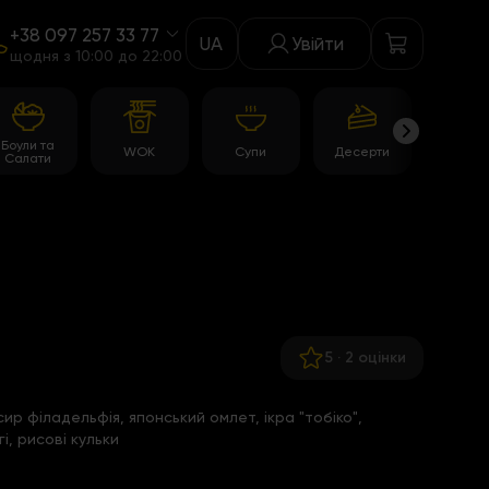
+38 097 257 33 77
UA
Увійти
щодня з 10:00 до 22:00
Боули та
WOK
Супи
Десерти
Акції
Салати
5
·
2 оцінки
 сир філадельфія, японський омлет, ікра "тобіко",
і, рисові кульки