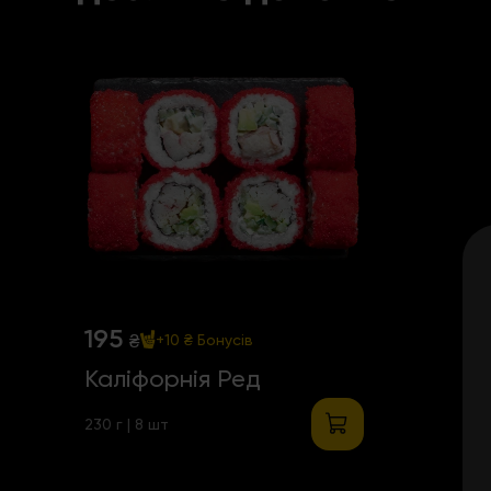
195
₴
+10 ₴
Бонусів
Каліфорнія Ред
230 г | 8 шт