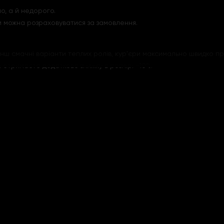
о, а й недорого.
и можна розраховуватися за замовлення.
енш смачні варіанти теплих ролів, кур'єри максимально швидко пр
 отримаєте додатково знижку в розмірі -10%.