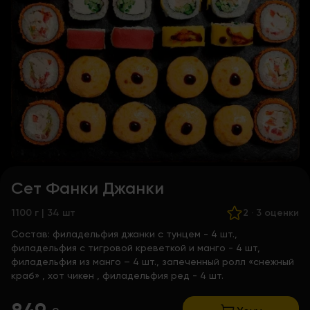
Сет Фанки Джанки
1100 г | 34 шт
2
·
3 оценки
Состав:
филадельфия джанки с тунцем - 4 шт.,
филадельфия с тигровой креветкой и манго - 4 шт,
филадельфия из манго – 4 шт.,
запеченный ролл «снежный
краб»
,
хот чикен
, филадельфия ред - 4 шт.