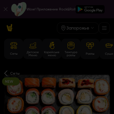
Wow! Приложение Rock&Roll
Запорожье
Детское
Корейське
Темпура
Сеты
Роллы
Суши
Меню
меню
роллы
Сеты
NEW