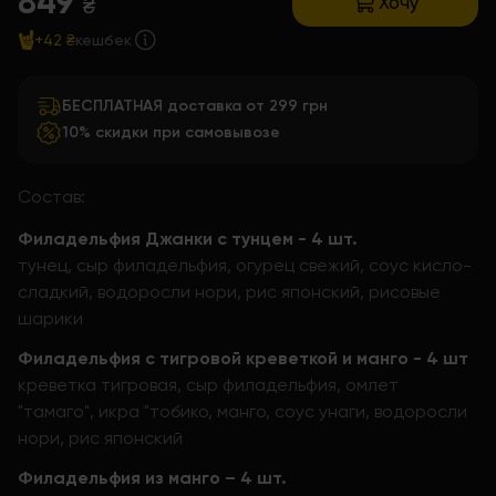
849
Хочу
₴
+42 ₴
кешбек
БЕСПЛАТНАЯ доставка от 299 грн
10% скидки при самовывозе
Состав:
Филадельфия Джанки с тунцем - 4 шт.
тунец, сыр филадельфия, огурец свежий, соус кисло-
сладкий, водоросли нори, рис японский, рисовые
шарики
Филадельфия с тигровой креветкой и манго - 4 шт
креветка тигровая, сыр филадельфия, омлет
"тамаго", икра "тобико, манго, соус унаги, водоросли
нори, рис японский
Филадельфия из манго – 4 шт.