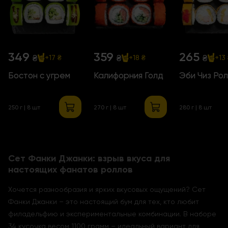
349
359
265
₴
₴
₴
+17 ₴
+18 ₴
+13
Бостон с угрем
Калифорния Голд
Эби Чиз Ро
250 г | 8 шт
270 г | 8 шт
280 г | 8 шт
Сет Фанки Джанки: взрыв вкуса для
настоящих фанатов роллов
Хочется разнообразия и ярких вкусовых ощущений? Сет
Фанки Джанки – это настоящий бум для тех, кто любит
филадельфию и экспериментальные комбинации. В наборе
34 кусочка весом 1100 грамм – идеальный вариант для