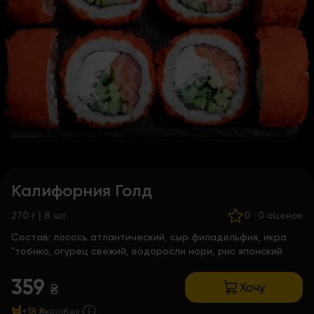
Калифорния Голд
270 г | 8 шт
0
·
0 оценок
Состав:
лосось атлантический, сыр филадельфия, икра
"тобико, огурец свежий, водоросли нори, рис японский
359
Хочу
₴
+18 ₴
кешбек