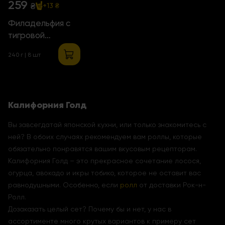
259
₴
+13 ₴
Филадельфия с
тигровой
креветкой и
240 г | 8 шт
манго
Калифорния Голд
Вы завсегдатай японской кухни, или только знакомитесь с
ней? В обоих случаях рекомендуем вам роллы, которые
обязательно понравятся вашим вкусовым рецепторам.
Калифорния Голд – это прекрасное сочетание лосося,
огурца, авокадо и икры тобико, которое не оставит вас
равнодушными. Особенно, если
ролл
от доставки Рок-н-
Ролл.
Дозаказать целый сет? Почему бы и нет, у нас в
ассортименте много крутых вариантов к примеру сет