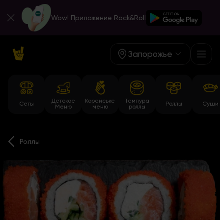
Wow! Приложение Rock&Roll
Запорожье
Детское
Корейське
Темпура
Сеты
Роллы
Суши
Меню
меню
роллы
Роллы