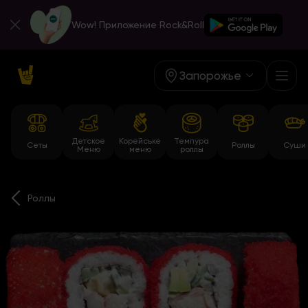
Wow! Приложение Rock&Roll
Запорожье
Детское
Корейське
Темпура
Сеты
Роллы
Суши
Меню
меню
роллы
Роллы