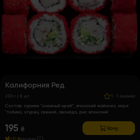
Калифорния Ред
230 г | 8 шт
1
·
1 оценка
Состав:
сурими "снежный краб", японский майонез, икра
"тобико, огурец свежий, авокадо, рис японский
195
Хочу
₴
+10 ₴
кешбек