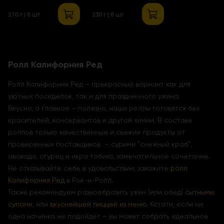
270 г | 8 шт
230 г | 8 шт
Ролл Калифорния Ред
Ролл Калифорния Ред – прекрасный вариант как для
уютных посиделок, так и для праздничного ужина.
Вкусно, а главное – полезно, наши роллы готовятся без
красителей, консервантов и другой химии. В составе
роллов только качественные и свежие продукты от
проверенных поставщиков – сурими "снежный краб",
авокадо, огурец и икра тобико, замечательное сочетание.
Не отказывайте себе в удовольствии, закажите
ролл
Калифорния Ред
в Рок-н-Ролл.
Также рекомендуем разнообразить ужин (или обед)
сытными
супами
, или
вкуснейшей пиццей из меню
. Кстати, если ни
одна начинка не подойдет – вы может собрать идеальное