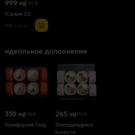
999
₴
+50 ₴
Юджин 3.0
1250 г | 42 шт
идеальное дополнение
359
265
₴
₴
+18 ₴
+13 ₴
Калифорния Голд
Филадельфия в
кунжуте