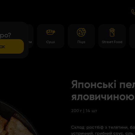
про?
Темпура роли
Суші
Піца
Street Food
ак
Японські пел
яловичиною
200 г | 14 шт
Склад:
ростбіф з телятини, бо
устричний, грибний соус, сіл