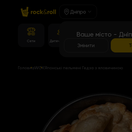
Дніпро
Ваше місто - Дні
Корейське
Сети
Дитяче Меню
Роли
меню
Змінити
Т
Головна
WOK
Японські пельмені Гедза з яловичиною