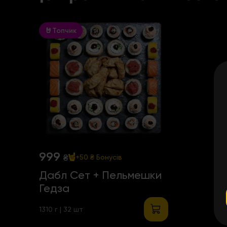
🤘Топчик
999
₴
+50 ₴
Бонусів
Дабл Сет + Пельмешки
Гедза
1310 г | 32 шт