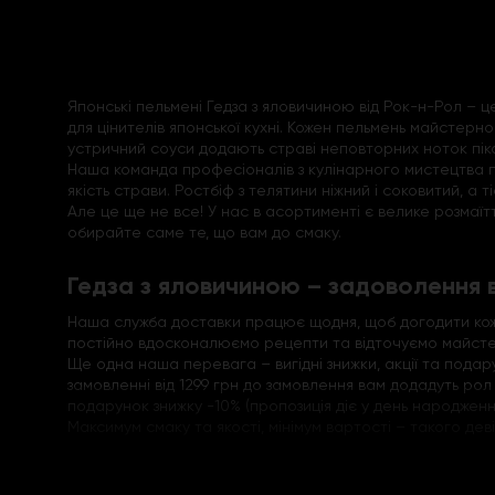
Японські пельмені Гедза з яловичиною від Рок-н-Рол – 
для цінителів японської кухні. Кожен пельмень майстерн
устричний соуси додають страві неповторних ноток піка
Наша команда професіоналів з кулінарного мистецтва пік
якість страви. Ростбіф з телятини ніжний і соковитий, а т
Але це ще не все! У нас в асортименті є велике розмаїт
обирайте саме те, що вам до смаку.
Гедза з яловичиною – задоволення
Наша служба доставки працює щодня, щоб догодити кожн
постійно вдосконалюємо рецепти та відточуємо майстерн
Ще одна наша перевага – вигідні знижки, акції та подар
замовленні від 1299 грн до замовлення вам додадуть ро
подарунок знижку -10% (пропозиція діє у день народження
Максимум смаку та якості, мінімум вартості – такого дев