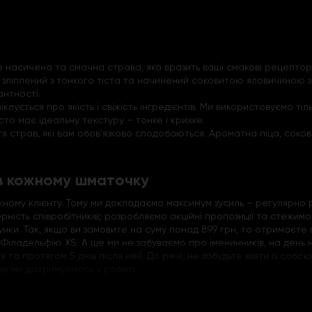
це насичена та смачна страва, яка вразить ваші смакові рецепто
о зліплений з тонкого тіста та начинений соковитою яловичиною з
нтності.
лується про якість і свіжість інгредієнтів. Ми використовуємо т
істо має ідеальну текстуру – тонке і крихке.
тя страв, які вам обов’язково сподобаються. Ароматна піца, соков
 в кожному шматочку
ому клієнту. Тому ми докладаємо максимум зусиль – регулярно 
ість співробітників; розробляємо акційні пропозиції та стежимо
унки. Так, якщо ви замовите на суму понад 899 грн, то отримаєте
л Філадельфію XS. А ще ми не забуваємо про іменинників, на ден
 та протягом 5 днів після неї). До речі, не забудьте взяти із со
ізу ми дотримуємось у роботі.