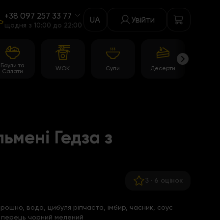
+38 097 257 33 77
UA
Увійти
щодня з 10:00 до 22:00
Боули та
WOK
Супи
Десерти
Акції
Салати
ьмені Гедза з
3
·
6 оцінок
рошно, вода, цибуля ріпчаста, імбир, часник, соус
ь, перець чорний мелений