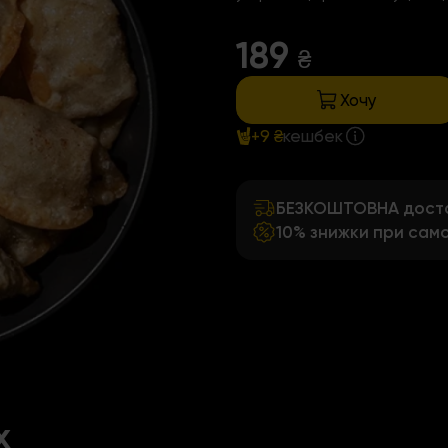
189
₴
Хочу
+9 ₴
кешбек
БЕЗКОШТОВНА достав
10% знижки при само
х