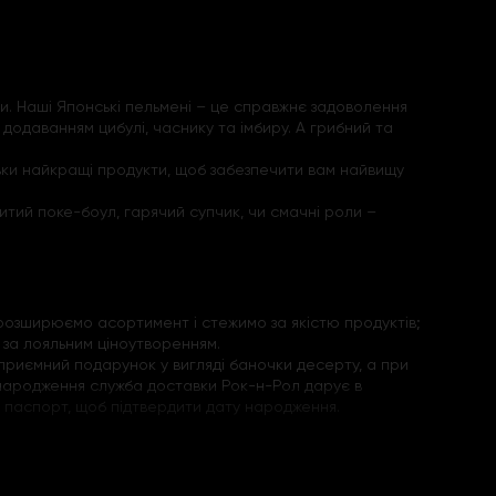
ри. Наші Японські пельмені – це справжнє задоволення
 додаванням цибулі, часнику та імбиру. А грибний та
ільки найкращі продукти, щоб забезпечити вам найвищу
итий поке-боул, гарячий супчик, чи смачні роли –
розширюємо асортимент і стежимо за якістю продуктів;
 за лояльним ціноутворенням.
 приємний подарунок у вигляді баночки десерту, а при
ь народження служба доставки Рок-н-Рол дарує в
бою паспорт, щоб підтвердити дату народження.