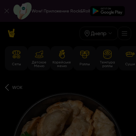
Wow! Приложение Rock&Roll
Днепр
Детское
Корейське
Темпура
Сеты
Роллы
Суши
Меню
меню
роллы
WOK