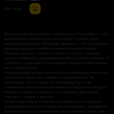
1310 г | 32 шт
Японские пельмени Гедза с телятиной от Рок-н-Ролл – это
насыщенное и вкусное блюдо, которое поразит ваши
вкусовые рецепторы. Японские пельмени – это настоящее
удовольствие для ценителей японской кухни. Каждый
пельмень искусно слеплен из тонкого теста и начинён
сочной говядиной с добавлением лука, чеснока и имбиря. А
грибной и устричный соусы придают блюду неповторимые
нотки пикантности.
Наша команда профессионалов по кулинарному искусству
заботится о качестве и свежести ингредиентов. Мы
используем только самые лучшие продукты, чтобы
обеспечить вам высочайшее качество блюда. Ростбиф из
телятины нежный и сочный, а тесто имеет идеальную
текстуру – тонкое и хрупкое.
Но это еще не все! У нас в ассортименте есть большое
разнообразие блюд, которые вам обязательно понравятся.
Ароматная пицца, сочный поке-боул, горячий супчик или