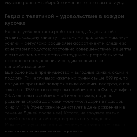
вкусные роллы – выбирайте именно то, что вам по вкусу.
Гедза с телятиной – удовольствие в каждом
кусочке
Наша служба доставки работает каждый день, чтобы
угодить каждому клиенту. Поэтому мы прилагаем максимум
усилий – регулярно расширяем ассортимент и следим за
качеством продуктов; постоянно совершенствуем рецепты
и оттачиваем мастерство сотрудников; разрабатываем
акционные предложения и следим за лояльным
ценообразованием.
Еще одно наше преимущество – выгодные скидки, акции и
подарки. Так, если вы закажете на сумму свыше 899 грн, то
получите приятный подарок в виде баночки десерта, а при
заказе от 1299 грн к заказу вам прибавят ролл Филадельфию
XS. А еще мы не забываем об именинниках, на день
рождения служба доставки Рок-н-Ролл дарит в подарок
скидку -10% (предложение действует в день рождения и в
течение 5 дней после нее). Кстати, не забудьте взять с
собой паспорт, чтобы подтвердить дату рождения.
Максимум вкуса и качества, минимум стоимости – такого
девиза мы придерживаемся в работе.