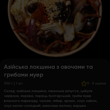
Азійська локшина з овочами та
грибами муер
300 г | 1 шт
0
·
0 оцінок
Склад:
азійська локшина, пекінська капуста, цибуля
червона, морква, перець болгарський, гриби муер
власного маринаду, часник, імбир, арахіс, соус хайсін,
соус кисло-солодкий, кокосове молоко, вершки