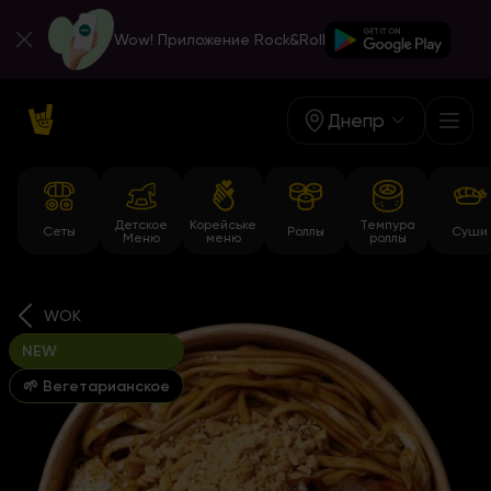
Wow! Приложение Rock&Roll
Днепр
Детское
Корейське
Темпура
Сеты
Роллы
Суши
Меню
меню
роллы
WOK
NEW
🌱 Вегетарианское