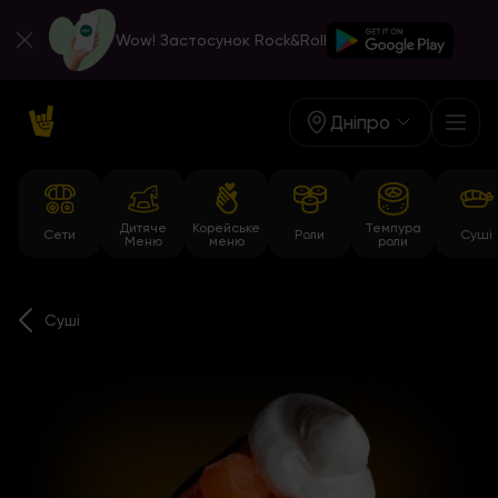
Wow! Застосунок Rock&Roll
Дніпро
Дитяче
Корейське
Темпура
Сети
Роли
Суші
Меню
меню
роли
Суші