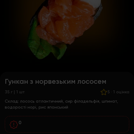
Гункан з норвезьким лососем
35 г | 1 шт
5
·
1 оцінка
Склад:
лосось атлантичний, сир філадельфія, шпинат,
водорості норі, рис японський
0