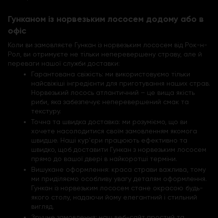
Гунканом із норвезьким лососем додому або в
офіс
Коли ви замовляєте Гункан із норвезьким лососем від Рок-н-
Рол, ви отримуєте не тільки неперевершену страву, але й
переваги нашої служби доставки:
Гарантована свіжість: ми використовуємо тільки
найсвіжіші інгредієнти для приготування наших страв.
Норвезький лосось атлантичний – це вища якість
риби, яка забезпечує неперевершений смак та
текстуру.
Точна та швидка доставка: ми розуміємо, що ви
хочете насолодитися своїм замовленням якомога
швидше. Наші кур'єри працюють ефективно та
швидко, щоб доставити Гункан з норвезьким лососем
прямо до вашої двері в найкоротші терміни.
Вишукане оформлення: краса страви важлива, тому
ми приділяємо особливу увагу деталям оформлення.
Гункан із норвезьким лососем стане окрасою будь-
якого столу, надаючи йому елегантний і стильний
вигляд.
Зручне замовлення: наш веб-сайт простий та