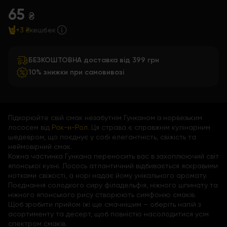
65
₴
+3 ₴
кешбек
БЕЗКОШТОВНА доставка від 399 грн
10% знижки при самовивозі
Підкорюйте свій смак незабутнім Гунканом із норвезьким
лососем від
Рок-н-Рол
. Ця страва є справжнім кулінарним
шедевром, що поєднує у собі елегантність, свіжість та
неймовірний смак.
Кожна частинка Гункана переносить вас в захоплюючий світ
японської кухні. Лосось атлантичний відбивається яскравими
нотками свіжості, а норі надає йому унікального аромату.
Поєднання солодкого сиру філадельфія, ніжного шпинату та
ніжного японського рису створюють симфонію смаків.
Щоб зробити прийом їжі ще смачнішим – оберіть напій з
асортименту та десерт, щоб повністю насолодитися усім
спектром смаків.