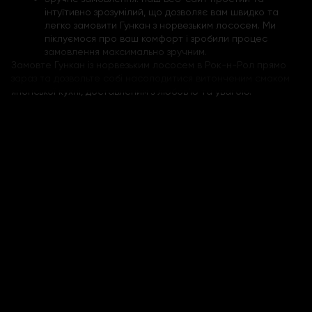
інтуїтивно зрозумілий, що дозволяє вам швидко та
легко замовити Гункан з норвезьким лососем. Ми
піклуємося про ваш комфорт і зробили процес
замовлення максимально зручним.
Замовте Гункан із норвезьким лососем в Рок-н-Рол прямо
зараз та дозвольте собі насолодитися витонченим смаком
японської кухні, доставленим з любов'ю та увагою.