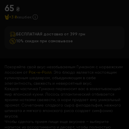
65
₴
+3 ₴
кешбек
БЕСПЛАТНАЯ доставка от 399 грн
10% скидки при самовывозе
Покоряйте свой вкус незабываемым Гунканом с норвежским
лососем от
Рок-н-Ролл
. Это блюдо является настоящим
кулинарным шедевром, объединяющим в себе
элегантность, свежесть и невероятный вкус.
Каждая частичка Гункана переносит вас в захватывающий
мир японской кухни. Лосось атлантический отбивается
яркими нотками свежести, а нори придает ему уникальный
аромат. Сочетание сладкого сыра филадельфия, нежного
шпината и мягкого японского риса создает симфонию
вкусов.
Чтобы сделать прием пищи еще вкуснее – выберите
напиток из ассортимента и десерт, чтобы полностью