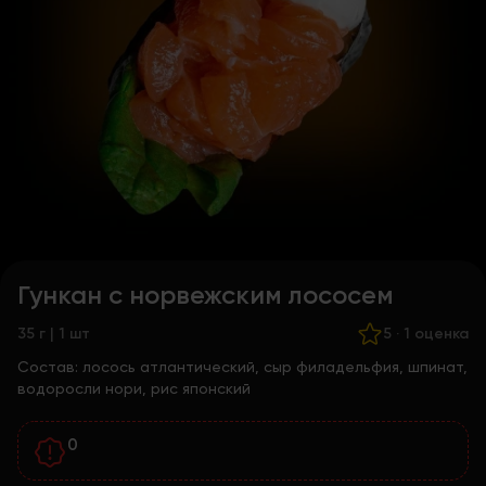
Гункан с норвежским лососем
35 г | 1 шт
5
·
1 оценка
Состав:
лосось атлантический, сыр филадельфия, шпинат,
водоросли нори, рис японский
0