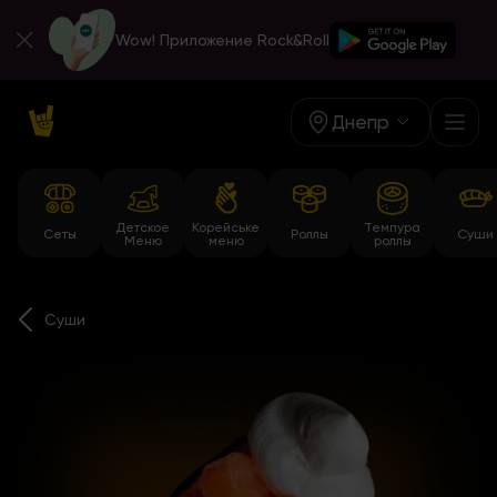
Wow! Приложение Rock&Roll
Днепр
Детское
Корейське
Темпура
Сеты
Роллы
Суши
Меню
меню
роллы
Суши