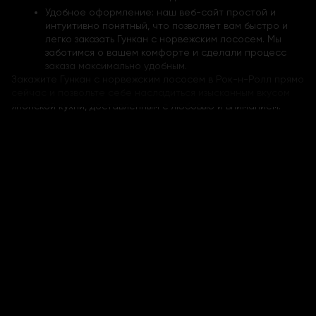
Удобное оформление: наш веб-сайт простой и
интуитивно понятный, что позволяет вам быстро и
легко заказать Гункан с норвежским лососем. Мы
заботимся о вашем комфорте и сделали процесс
заказа максимально удобным.
Закажите Гункан с норвежским лососем в Рок-н-Ролл прямо
сейчас и позвольте себе насладиться изысканным вкусом
японской кухни, доставленным с любовью и вниманием.