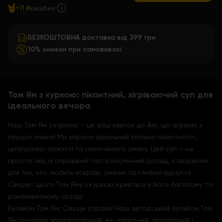
+11 ₴
кешбек
БЕЗКОШТОВНА доставка від 399 грн
10% знижки при самовивозі
Том Ям з куркою: пікантний, зігріваючий суп для
ідеального вечора
Наш Том Ям з куркою – це ваш квиток до Азії, що зігріває з
першої ложки! Ми зібрали ідеальний баланс пікантності,
цитрусової свіжості та насиченого смаку. Цей суп – не
просто їжа, а справжній гастрономічний досвід, створений
для тих, хто любить яскраві, смачні та глибокі відчуття.
Секрет цього Том Яму з куркою криється у його багатому та
різноманітному складі:
Бульйон Том Ям: Серце страви! Наш авторський бульйон Том
Ям ідеально збалансований: він пікантний, ароматний і