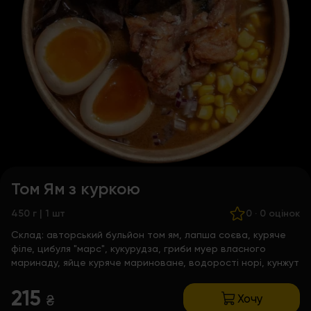
Том Ям з куркою
450 г | 1 шт
0
·
0 оцінок
Склад:
авторський бульйон том ям, лапша соєва, куряче
філе, цибуля "марс", кукурудза, гриби муер власного
маринаду, яйце куряче мариноване, водорості норі, кунжут
215
Хочу
₴