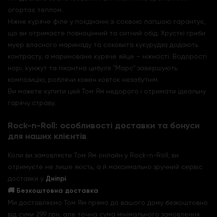
огортає теплом.
Ніжне куряче філе у поєднанні зі соєвою лапшою гарантує,
що ви отримаєте повноцінний та ситний обід. Хрусткі гриби
муер власного маринаду та соковита кукурудза додають
контрасту, а мариноване куряче яйце – ніжності. Водорості
норі, кунжут та пікантна цибуля "Марс" завершують
композицію, роблячи кожен ковток незабутнім.
Ви можете купити цей Том Ям недорого і отримати ідеальну
гарячу страву.
Rock-n-Roll: особливості доставки та бонуси
для наших клієнтів
Коли ви замовляєте Том Ям онлайн у Rock-n-Roll, ви
отримуєте не лише якість, а й максимально зручний сервіс
доставки у
Дніпрі
.
🚚 Безкоштовна доставка
Ми доставляємо Том Ям прямо до вашого дому безкоштовно
від суми 299 грн, але точна сума мінімального замовлення