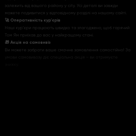
залежить від вашого району у city. Усі деталі ви завжди
можете подивитися у відповідному розділі на нашому сайті.
🚀 Оперативність кур'єрів
Наші кур'єри працюють швидко та злагоджено, щоб гарячий
Том Ям приїхав до вас у найкращому стані.
🎁 Акція на самовивіз
Ви можете забрати ваше смачне замовлення самостійно! За
умови самовивозу діє спеціальна акція – ви отримуєте
знижку.