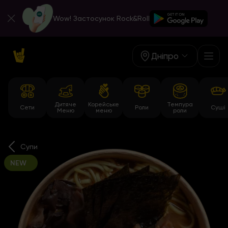
Wow! Застосунок Rock&Roll
Дніпро
Дитяче
Корейське
Темпура
Сети
Роли
Суші
Меню
меню
роли
Супи
NEW