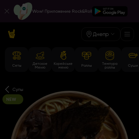
Wow! Приложение Rock&Roll
Днепр
Детское
Корейське
Темпура
Сеты
Роллы
Суши
Меню
меню
роллы
Супы
NEW