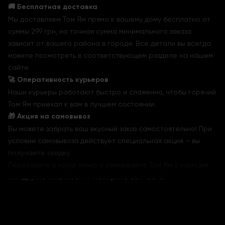
🚚 Бесплатная доставка
Мы доставляем Том Ям прямо к вашему дому бесплатно от
суммы 299 грн, но точная сумма минимального заказа
зависит от вашего района в городе. Все детали вы всегда
можете посмотреть в соответствующем разделе на нашем
сайте.
🚀 Оперативность курьеров
Наши курьеры работают быстро и слаженно, чтобы горячий
Том Ям приехал к вам в лучшем состоянии.
🎁 Акция на самовывоз
Вы можете забрать ваш вкусный заказ самостоятельно! При
условии самовывоза действует специальная акция – вы
получаете скидку.
Переходите в наше меню и заказывайте Том Ям с курицей
или другие хиты Rock-n-Roll прямо сейчас! 🥢