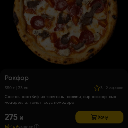
Рокфор
550 г | 33 см
3
·
2 оценки
Состав:
ростбиф из телятины, салями, сыр рокфор, сыр
моцарелла, томат, соус помодоро
275
Хочу
₴
+14 ₴
кешбек