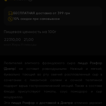
БЕСПЛАТНАЯ доставка от 399 грн
10% скидки при самовывозе
Пищевая ценность на 100г
223
10,00
21,00
ккал
Жиры
Углеводы
Любителей элитного французского сыра
пицца Рокфор
(Днепр
) не оставит равнодушными. Нежный и мягкий,
буквально тающий во рту овечий расплавленный сыр в
сочетании с пикантной салями и сочной телятиной
подарит взрыв гастрономический эмоций. Также в составе
блюда присутствуют томаты, соус помодоро и сыр
моцарелла.
Эта
пицца Рокфор с доставкой в Днепре
отлично украсит