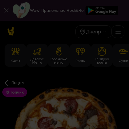
Wow! Приложение Rock&Roll
Днепр
Детское
Корейське
Темпура
Сеты
Роллы
Суши
Меню
меню
роллы
Пицца
🤘Топчик