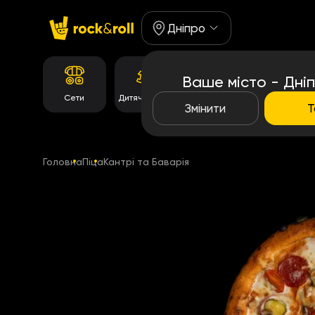
Дніпро
Ваше місто - Дні
Корейське
Сети
Дитяче Меню
Роли
меню
Змінити
Т
Головна
Піца
Кантрі та Баварія