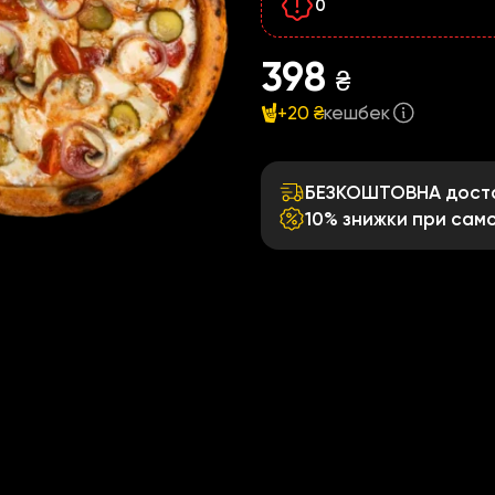
0
398
₴
+20 ₴
кешбек
БЕЗКОШТОВНА достав
10% знижки при само