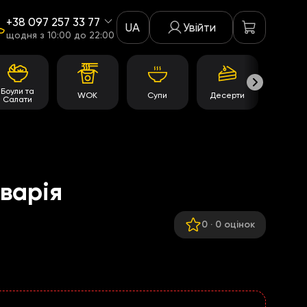
+38 097 257 33 77
UA
Увійти
щодня з 10:00 до 22:00
Боули та
WOK
Супи
Десерти
Акції
Салати
аварія
0
·
0 оцінок