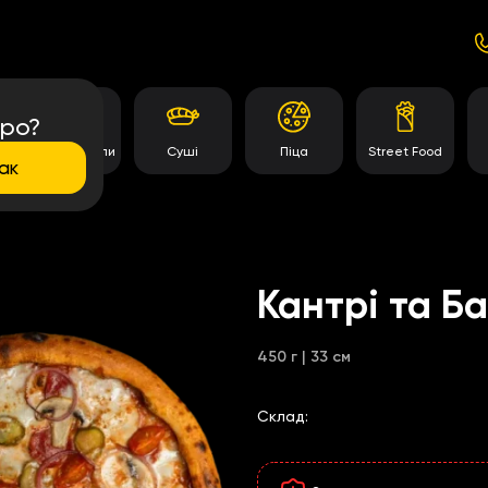
про?
Темпура роли
Суші
Піца
Street Food
ак
Кантрі та Б
450 г | 33 см
Склад: