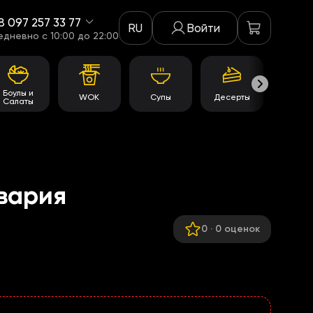
8 097 257 33 77
RU
Войти
едневно c 10:00 до 22:00
Боулы и
WOK
Супы
Десерты
Акци
Салаты
вария
0
·
0 оценок