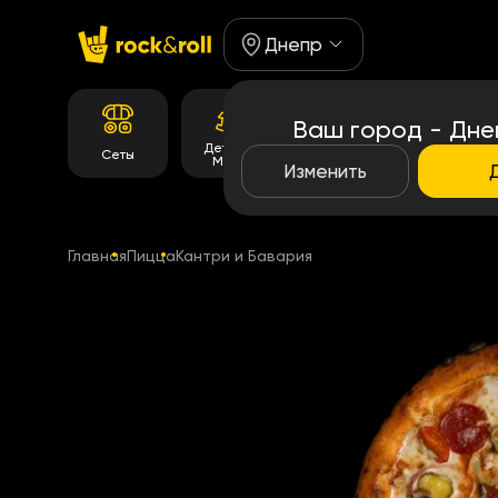
Днепр
Ваш город - Дне
Детское
Корейське
Сеты
Роллы
Меню
меню
Изменить
Главная
Пицца
Кантри и Бавария