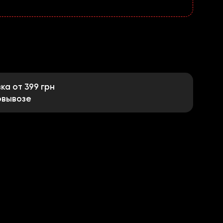
а от 399 грн
овывозе