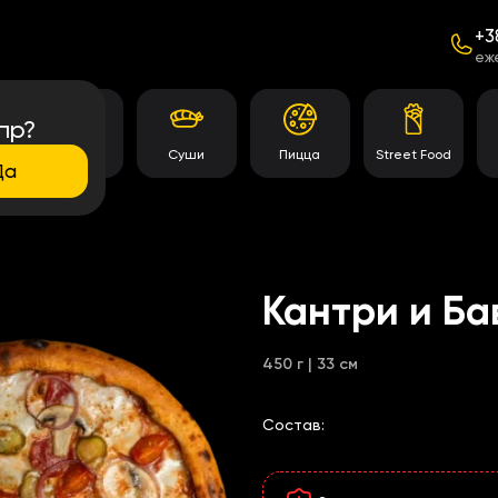
+3
еж
пр?
Темпура
Суши
Пицца
Street Food
роллы
Да
Кантри и Ба
450 г | 33 см
Состав: