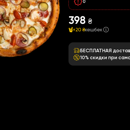
0
398
₴
+20 ₴
кешбек
БЕСПЛАТНАЯ доставк
10% скидки при сам