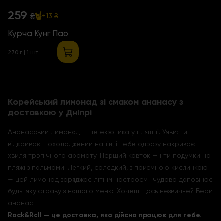
259
₴
+13 ₴
Курча Кунг Пао
270 г | 1 шт
Корейський лимонад зі смаком ананасу з
доставкою у Дніпрі
Ананасовий лимонад — це екзотика у пляшці. Уяви: ти
відкриваєш охолоджений напій, і тебе одразу накриває
хвиля тропічного аромату. Перший ковток — і ти подумки на
пляжі з пальмами. Легкий, солодкий, з приємною кислинкою
— цей лимонад заряджає літнім настроєм і чудово доповнює
будь-яку страву з нашого меню. Хочеш щось незвичне? Бери
ананас!
Rock&Roll — це доставка, яка дійсно працює для тебе.