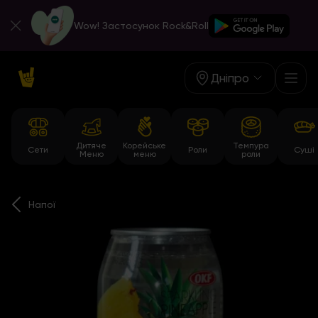
Wow! Застосунок Rock&Roll
Дніпро
Дитяче
Корейське
Темпура
Сети
Роли
Суші
Меню
меню
роли
Напої