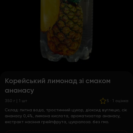
Корейський лимонад зі смаком
ананасу
350 г | 1 шт
5
·
1 оцінка
Склад:
питна вода, тростинний цукор, діоксид вуглецю, сік
ананасу 0,4%, лимона кислота, ароматизатор ананасу,
екстракт насіння грейпфрута, цукралоза. без гмо.