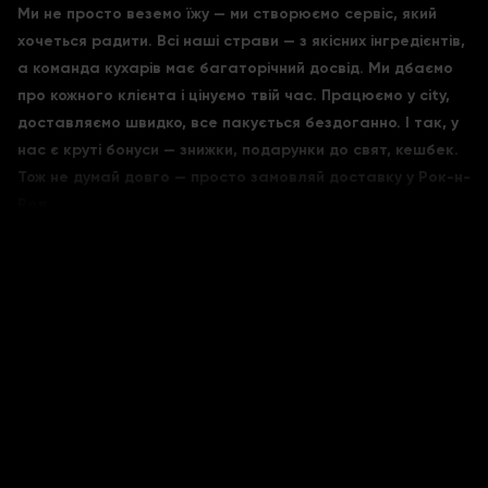
Ми не просто веземо їжу — ми створюємо сервіс, який
хочеться радити. Всі наші страви — з якісних інгредієнтів,
а команда кухарів має багаторічний досвід. Ми дбаємо
про кожного клієнта і цінуємо твій час. Працюємо у city,
доставляємо швидко, все пакується бездоганно. І так, у
нас є круті бонуси — знижки, подарунки до свят, кешбек.
Тож не думай довго — просто замовляй доставку у Рок-н-
Рол.