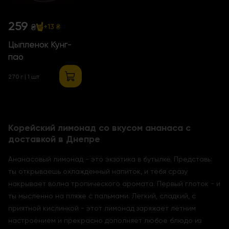
259
₴
+13 ₴
Цыпленок Кунг-
пао
270 г | 1 шт
Корейский лимонад со вкусом ананаса с
доставкой в Днепре
Ананасовый лимонад - это экзотика в бутылке. Представь:
ты открываешь охлажденный напиток, и тебя сразу
накрывает волна тропического аромата. Первый глоток - и
ты мысленно на пляже с пальмами. Легкий, сладкий, с
приятной кислинкой - этот лимонад заряжает летним
настроением и прекрасно дополняет любое блюдо из