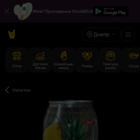
Wow! Приложение Rock&Roll
Днепр
Детское
Корейське
Темпура
Сеты
Роллы
Суши
Меню
меню
роллы
Напитки