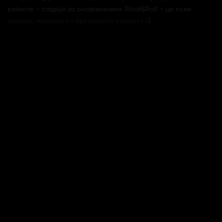
клієнтів – слідкуй за оновленнями. Rock&Roll – це коли
смачно, недорого і без зайвого клопоту 🥭