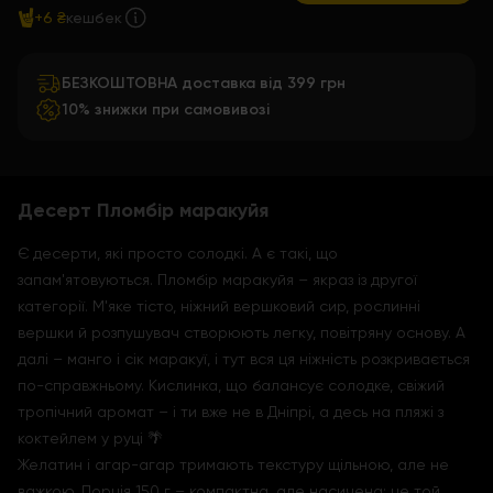
+6 ₴
кешбек
БЕЗКОШТОВНА доставка від 399 грн
10% знижки при самовивозі
Десерт Пломбір маракуйя
Є десерти, які просто солодкі. А є такі, що
запам'ятовуються. Пломбір маракуйя – якраз із другої
категорії. М'яке тісто, ніжний вершковий сир, рослинні
вершки й розпушувач створюють легку, повітряну основу. А
далі – манго і сік маракуї, і тут вся ця ніжність розкривається
по-справжньому. Кислинка, що балансує солодке, свіжий
тропічний аромат – і ти вже не в Дніпрі, а десь на пляжі з
коктейлем у руці 🌴
Желатин і агар-агар тримають текстуру щільною, але не
важкою. Порція 150 г – компактна, але насичена: це той