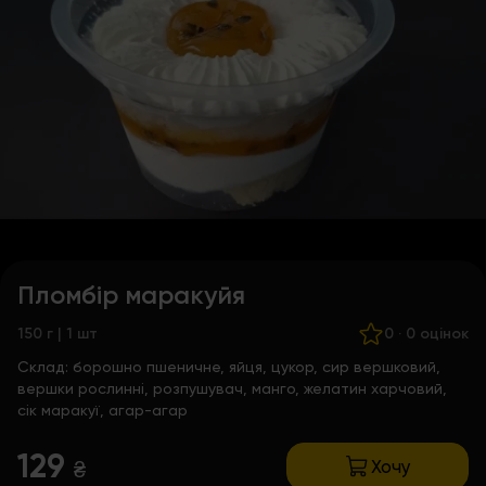
Пломбір маракуйя
150 г | 1 шт
0
·
0 оцінок
Склад:
борошно пшеничне, яйця, цукор, сир вершковий,
вершки рослинні, розпушувач, манго, желатин харчовий,
сік маракуї, агар-агар
129
Хочу
₴