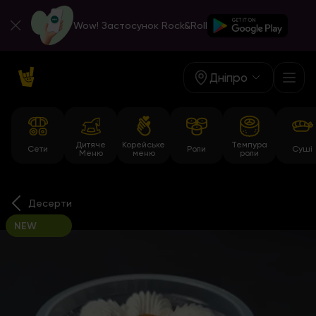
Wow! Застосунок Rock&Roll
Дніпро
Дитяче
Корейське
Темпура
Сети
Роли
Суші
Меню
меню
роли
Десерти
NEW