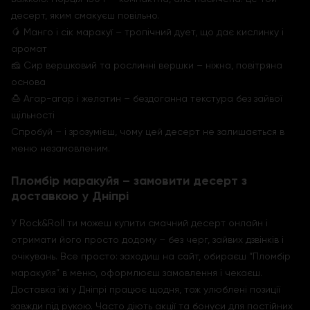
десерт, яким смакуєш повільно.
🥭 Манго і сік маракуї – тропічний дует, що дає кислинку і
аромат
🧀 Сир вершковий та рослинні вершки – ніжна, повітряна
основа
🍮 Агар-агар і желатин – бездоганна текстура без зайвої
щільності
Спробуй – і зрозумієш, чому цей десерт не залишається в
меню незамовленим.
Пломбір маракуйя – замовити десерт з
доставкою у Дніпрі
У Rock&Roll ти можеш купити смачний десерт онлайн і
отримати його просто додому – без черг, зайвих дзвінків і
очікувань. Все просто: заходиш на сайт, обираєш “Пломбір
маракуйя” в меню, оформлюєш замовлення і чекаєш.
Доставка їжі у Дніпрі працює щодня, тож улюблені позиції
завжди під рукою. Часто діють акції та бонуси для постійних