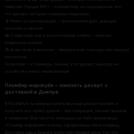
тяжёлой. Порция 150 г – компактная, но насыщенная: это
тот десерт, которым смакуешь медленно.
🥭 Манго и сок маракуйи – тропический дуэт, дающий
кислинку и аромат
🧀 Сливочный сыр и растительные сливки – нежная,
воздушная основа
🍮 Агар-агар и желатин – безупречная текстура без лишней
плотности
Попробуй – и поймёшь, почему этот десерт никогда не
остаётся в меню незаказанным.
Пломбир маракуйя – заказать десерт с
доставкой в Днепре
В Rock&Roll ты можешь купить вкусный десерт онлайн и
получить его прямо домой – без очередей, лишних звонков
и ожиданий. Всё просто: заходишь на сайт, выбираешь
«Пломбір маракуйя» в меню, оформляешь заказ и ждёшь.
Доставка еды в Днепре работает каждый день, так что