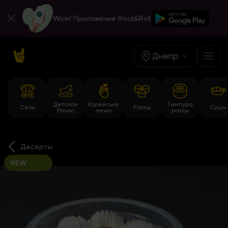
Wow! Приложение Rock&Roll
Днепр
Детское
Корейське
Темпура
Сеты
Роллы
Суши
Меню
меню
роллы
Десерты
NEW