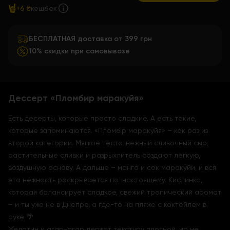
+6 ₴
кешбек
БЕСПЛАТНАЯ доставка от 399 грн
10% скидки при самовывозе
Дессерт «Пломбир маракуйя»
Есть десерты, которые просто сладкие. А есть такие,
которые запоминаются. «Пломбір маракуйя» – как раз из
второй категории. Мягкое тесто, нежный сливочный сыр,
растительные сливки и разрыхлитель создают лёгкую,
воздушную основу. А дальше – манго и сок маракуйи, и вся
эта нежность раскрывается по-настоящему. Кислинка,
которая балансирует сладкое, свежий тропический аромат
– и ты уже не в Днепре, а где-то на пляже с коктейлем в
руке 🌴
Желатин и агар-агар держат текстуру плотной, но не