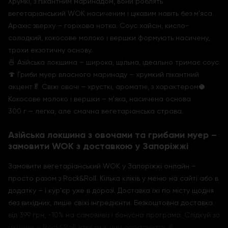
Хрумкі, з пікантним маринадом, вони роблять
вегетаріанський WOK насиченим і цікавим навіть без м'яса.
Арахіс зверху – горіхова нотка. Соус хайсін, кисло-
солодкий, кокосове молоко і вершки формують насичену,
трохи екзотичну основу.
🍜 Азійська локшина – широка, щільна, ідеально тримає соус
🍄 Гриби муер власного маринаду – хрумкий пікантний
акцент🥬 Свіжі овочі – хрусткі, ароматні, з характером🥥
Кокосове молоко і вершки – м'яка, насичена основа
300 г – легка, але смачна вегетаріанська страва.
Азійська локшина з овочами та грибами муер –
замовити WOK з доставкою у Запоріжжі
Замовити вегетаріанський WOK у Запоріжжі онлайн –
просто разом з Rock&Roll. Кілька кліків у меню на сайті або в
додатку – і кур'єр уже в дорозі. Доставка їжі по місту щодня
без вихідних, лише свіжі інгредієнти. Безкоштовна доставка
від 399 грн, -10% на самовивіз і бонусна програма. Слідкуй за
акціями – Rock&Roll завжди є чим порадувати 🍜