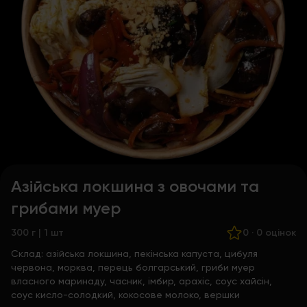
Азійська локшина з овочами та
грибами муер
300 г | 1 шт
0
·
0 оцінок
Склад:
азійська локшина, пекінська капуста, цибуля
червона, морква, перець болгарський, гриби муер
власного маринаду, часник, імбир, арахіс, соус хайсін,
соус кисло-солодкий, кокосове молоко, вершки