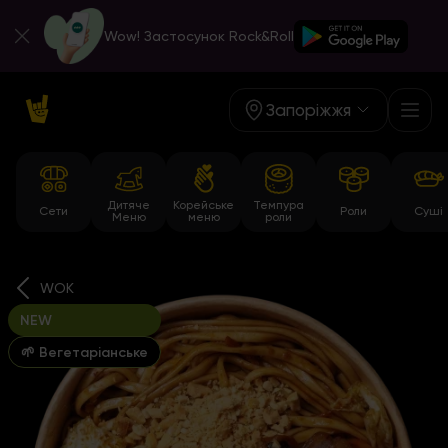
Wow! Застосунок Rock&Roll
Запоріжжя
Дитяче
Корейське
Темпура
Сети
Роли
Суші
Меню
меню
роли
WOK
NEW
🌱 Вегетаріанське