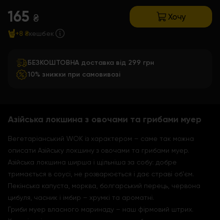
165
Хочу
₴
+8 ₴
кешбек
БЕЗКОШТОВНА доставка від 299 грн
10% знижки при самовивозі
Азійська локшина з овочами та грибами муер
Вегетаріанський WOK із характером – саме так можна
описати Азійську локшину з овочами та грибами муер.
Азійська локшина ширша і щільніша за собу: добре
тримається в соусі, не розварюється і дає страві об'єм.
Пекінська капуста, морква, болгарський перець, червона
цибуля, часник і імбир – хрумкі та ароматні.
Гриби муер власного маринаду – наш фірмовий штрих.