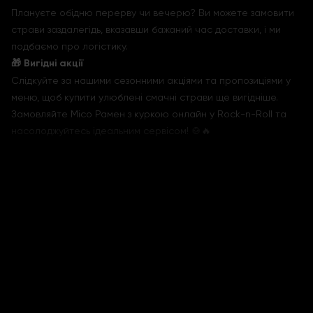
Плануєте обідню перерву чи вечерю? Ви можете замовити
страви заздалегідь, вказавши бажаний час доставки, і ми
подбаємо про логістику.
🎁 Вигідні акції
Слідкуйте за нашими сезонними акціями та пропозиціями у
меню, щоб купити улюблені смачні страви ще вигідніше.
Замовляйте Місо Рамен з куркою онлайн у Rock-n-Roll та
насолоджуйтесь ідеальним сервісом! 🍲🔥