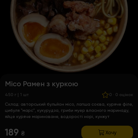
Місо Рамен з куркою
450 г | 1 шт
0
·
0 оцінок
Склад:
авторський бульйон місо, лапша соєва, куряче філе,
цибуля "марс", кукурудза, гриби муер власного маринаду,
яйце куряче мариноване, водорості норі, кунжут
189
Хочу
₴