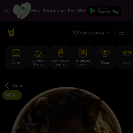
Wow! Застосунок Rock&Roll
Запоріжжя
Дитяче
Корейське
Темпура
Сети
Роли
Суші
Меню
меню
роли
Супи
NEW