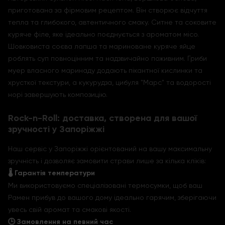
приготована за фірмовим рецептом. Він створює відчуття
тепла та глибокого, автентичного смаку. Ситне та соковите
куряче філе, яке ідеально поєднується з ароматом місо.
Шовковиста соєва лапша та мариноване куряче яйце
роблять суп повноцінним та надзвичайно поживним. Гриби
муер власного маринаду додають пікантної кислинки та
хрусткої текстури, а кукурудза, цибуля "Марс" та водорості
норі завершують композицію.
Rock-n-Roll: доставка, створена для вашої
зручності у Запоріжжі
Наш сервіс у Запоріжжі орієнтований на вашу максимальну
зручність і дозволяє замовити страви лише за кілька кліків:
🌡️ Гарантія температури
Ми використовуємо спеціалізовані термосумки, щоб ваш
Рамен прибув до вашого дому ідеально гарячим, зберігаючи
увесь свій аромат та смакові якості.
🕒 Замовлення на певний час