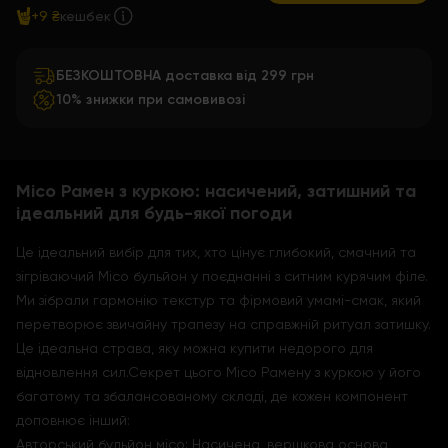
+9 ₴
кешбек
БЕЗКОШТОВНА доставка від 299 грн
10% знижки при самовивозі
Місо Рамен з куркою: насичений, затишний та
ідеальний для будь-якої погоди
Це ідеальний вибір для тих, хто цінує глибокий, смачний та
зігріваючий Місо бульйон у поєднанні з ситним курячим філе.
Ми зібрали гармонію текстур та фірмовий умамі-смак, який
перетворює звичайну трапезу на справжній ритуал затишку.
Це ідеальна страва, яку можна купити недорого для
відновлення сил.Секрет цього Місо Рамену з куркою у його
багатому та збалансованому складі, де кожен компонент
доповнює інший:
Авторський бульйон місо: Насичена, вершкова основа,