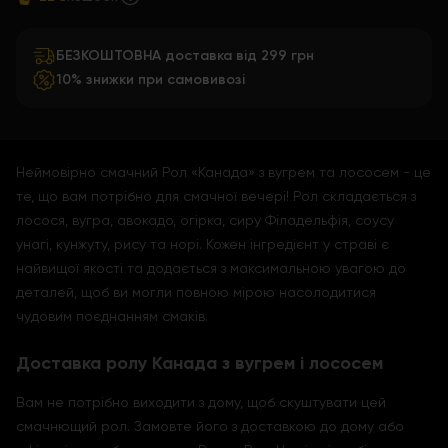
БЕЗКОШТОВНА доставка від 299 грн
10% знижки при самовивозі
Неймовірно смачний Рол «Канада» з вугрем та лососем - це
те, що вам потрібно для смачної вечері! Рол складається з
лосося, вугра, авокадо, огірка, сиру Філадельфія, соусу
унагі, кунжуту, рису та норі. Кожен інгредієнт у страві є
найвищої якості та додається з максимальною увагою до
деталей, щоб ви могли повною мірою насолодитися
чудовим поєднанням смаків.
Доставка ролу Канада з вугрем і лососем
Вам не потрібно виходити з дому, щоб скуштувати цей
смачнющий рол. Замовте його з доставкою до дому або