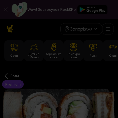
Wow! Застосунок Rock&Roll
Запоріжжя
Дитяче
Корейське
Темпура
Сети
Роли
Суші
Меню
меню
роли
Роли
Premium