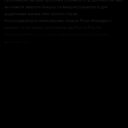
пропонуємо вигідну програму лояльності, за допомогою якої
ви можете збирати бонуси та використовувати їх для
додаткових знижок або оплати страв.
Насолоджуйтеся неймовірним смаком Ролу «Канада» з
вугрем та лососем з доставкою від Рок-н-Рол та
переконайтеся самі, що ви обрали найкращу службу
доставки їжі!