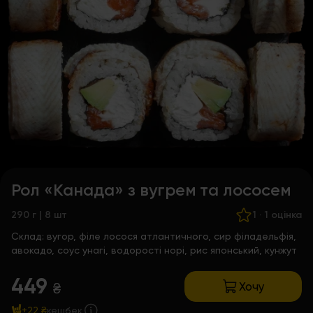
Рол «Канада» з вугрем та лососем
290 г | 8 шт
1
·
1 оцінка
Склад:
вугор, філе лосося атлантичного, сир філадельфія,
авокадо, соус унагі, водорості норі, рис японський, кунжут
449
Хочу
₴
+22 ₴
кешбек