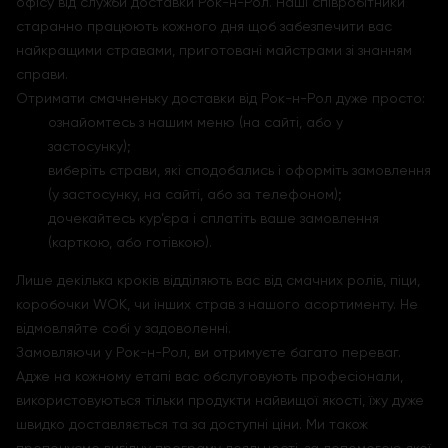
офісу від служби доставки Рок-н-Рол. Наші співробітники
старанно працюють кожного дня щоб забезпечити вас
найкращими стравами, приготовані майстрами зі знанням
справи.
Отримати смачненьку доставки від Рок-н-Рол дуже просто:
ознайомтесь з нашим меню (на сайті, або у
застосунку);
виберіть страви, які сподобались і оформіть замовлення
(у застосунку, на сайті, або за телефоном);
дочекайтесь кур’єра і сплатіть ваше замовлення
(карткою, або готівкою).
Лише декілька кроків відділяють вас від смачних ролів, піци,
коробочки WOK, чи інших страв з нашого асортименту. Не
відмовляйте собі у задоволенні.
Замовляючи у Рок-н-Рол, ви отримуєте багато переваг.
Адже на кожному етапі вас обслуговують професіонали,
використовуються тільки продукти найвищої якості, їжу дуже
швидко доставляється та за доступні ціни. Ми також