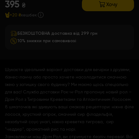
395
Хочу
₴
+20 ₴
кешбек
БЕЗКОШТОВНА доставка від 299 грн
10% знижки при самовивозі
Шукаєте ідеальний варіант доставки для вечірки з друзями,
бізнес-ланчу або просто хочете насолодитися смачною
їжею у затишку свого будинку? Ми маємо щось спеціально
для вас! Служба доставки Рок-н-Рол пропонує новий рол –
Дрім Рол з Тигровими Креветками та Атлантичним Лососем.
8 шматочків які здивують ваші смакові рецептори: ніжне філе
лосося, хрусткий огірок, смачний сир філадельфія,
незабутній соус унагі, ніжна креветка тигрова, сир
"чеддер", ароматний рис та норі.
Замовляючи наш Дрім Рол, ви отримуєте безліч переваг. Всі