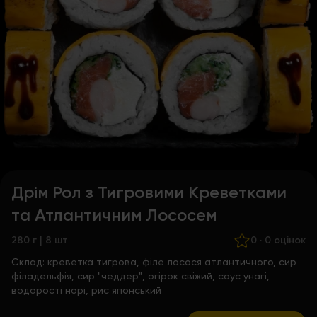
Дрім Рол з Тигровими Креветками
та Атлантичним Лососем
280 г | 8 шт
0
·
0 оцінок
Склад:
креветка тигрова, філе лосося атлантичного, сир
філадельфія, сир "чеддер", огірок свіжий, соус унагі,
водорості норі, рис японський