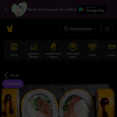
Wow! Застосунок Rock&Roll
Запоріжжя
Дитяче
Корейське
Темпура
Сети
Роли
Суші
Меню
меню
роли
Роли
Premium