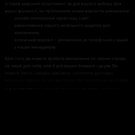
а також широкий асортимент їжі для вашого вибору. Для
вашої зручності, ми пропонуємо кілька варіантів замовлення:
онлайн замовлення через наш сайт;
завантаження нашого мобільного додатка для
замовлення;
класичний варіант - замовлення за телефоном з одним
з наших менеджерів.
Крім того, ви можете зробити замовлення на смачні страви
не лише для себе, але й для ваших близьких і друзів. Ви
можете легко і швидко замовити і оплатити доставку,
вказавши адресу та час доставки. Ми гарантуємо доставку
страв від вашого імені, або анонімно за вашим бажанням.