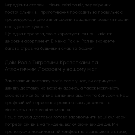
інгредієнти страви – тільки свіжі та від перевірених
постачальників, і приготування проходить за правильною
процедурою, згідно з японськими традиціями, завдяки нашим
досвідченим кухарям.
Ще одна перевага, якою користуються наші клієнти –
широкий асортимент. В меню Рок-н-Рол ви знайдете
багато страв на будь-який смак та бюджет.
Дрім Рол з Тигровими Креветками та
Атлантичним Лососем у вашому місті
Замовляючи доставку ролів саме у нас, ви отримуєте
швидку доставку на вказану адресу, а також можливість
скористатися багатьма вигідними акціями та бонусами. Наш
професійний персонал з радістю вам допоможе та
відповість на всі ваші запитання.
Наша служба доставки готова задовольнити ваші кулінарні
потреби сім днів на тиждень, включаючи вихідні дні. Ми
пропонуємо максимальний комфорт для замовлення страв,