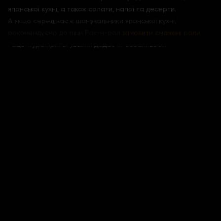
японської кухні, а також салати, напої та десерти.
А якщо серед вас є шанувальники японської кухні,
рекомендуємо до піци Рок-н-рол
замовити смажені роли
.
Рецептура приготування додає їм ​​особливості.