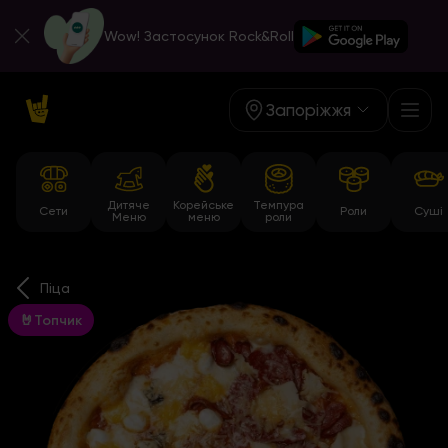
Wow! Застосунок Rock&Roll
Запоріжжя
Дитяче
Корейське
Темпура
Сети
Роли
Суші
Меню
меню
роли
Піца
🤘Топчик