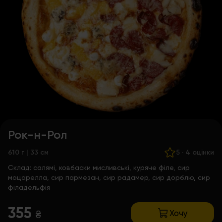
Рок-н-Рол
610 г | 33 см
5
·
4 оцінки
Склад:
салямі, ковбаски мисливські, куряче філе, сир
моцарелла, сир пармезан, сир радамер, сир дорблю, сир
філадельфія
355
Хочу
₴