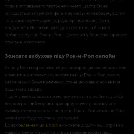
грамів справжнього гастрономічного щастя. Вона
складається з курячого філе, мисливських ковбасок, салямі
та 5 видів сиру – дорблю, радомір, пармезан, фета,
моцарелла. Не тільки виглядає апетитно, а й пахне
неймовірно, піца Рок-н-Рол – доставка у Запоріжжі привезе
страву ще гарячою.
Замовте вибухову піцу Рок-н-Рол онлайн
Якщо у Вас вечірка або обідня перерва, ділова вечеря або
романтичне побачення, замовити піцу Рок-н-Рол можна
безперечно! Вона неодмінно стане яскравим моментом
будь-якого заходу.
Піца – універсальна страва, яку знають та люблять усі. Це
безпрограшний варіант привернути увагу, порадувати
публіку та насититися. Наша піца Рок-н-Рол чекає на Вас, і
нехай все буде по рок-н-рольному!
До
замовлення піци в офіс
ви можете додати інші страви з
нашого меню. На сайті є страви середньоазіатської,