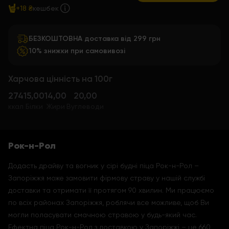
+18 ₴
кешбек
БЕЗКОШТОВНА доставка від 299 грн
10% знижки при самовивозі
Харчова цінність на 100г
274
15,00
14,00
20,00
ккал
Білки
Жири
Вуглеводи
Рок-н-Рол
Додасть драйву та вогник у сірі будні піца Рок-н-Рол –
Запоріжжя може замовити фірмову страву у нашій службі
доставки та отримати її протягом 90 хвилин. Ми працюємо
по всіх районах Запоріжжя, роблячи все можливе, щоб Ви
могли поласувати смачною стравою у будь-який час.
Ефектна піца Рок-н-Рол з доставкою у Запоріжжі – це 660