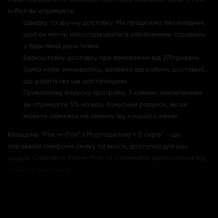
н-Рол ви отримуєте:
Швидку та зручну доставку. Ми працюємо без вихідних,
щоб ви могли насолоджуватися улюбленими стравами
у будь-який день тижня.
Безкоштовну доставку при замовленні від 299гривень
(сума може змінюватись, залежно від району доставки),
що робить їжу ще доступнішою.
Привабливу бонусну програму. З кожним замовленням
ви отримуєте 5% на ваш бонусний рахунок, які ви
можете обміняти на смачну їжу з нашого меню.
Кальцоне "Рок-н-Рол" з Мортаделою + 5 сирів" – це
справжній симфонія смаку та якості, доступна для вас
щодня. Обирайте Рок-н-Рол та отримуйте задоволення від
кожного шматочка.