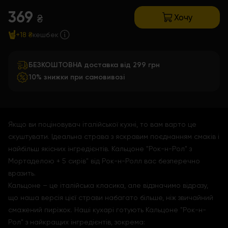
369
Хочу
₴
+18 ₴
кешбек
БЕЗКОШТОВНА доставка від 299 грн
10% знижки при самовивозі
Якщо ви поціновувач італійської кухні, то вам варто це
скуштувати. Ідеальна страва з яскравим поєднанням смаків і
найбільш якісних інгредієнтів. Кальцоне "Рок-н-Рол" з
Мортаделою + 5 сирів" від Рок-н-Ролл вас безперечно
вразить.
Кальцоне – це італійська класика, але відзначимо відразу,
що наша версія цієї страви набагато більше, ніж звичайний
смажений пиріжок. Наші кухарі готують Кальцоне "Рок-н-
Рол" з найкращих інгредієнтів, зокрема: