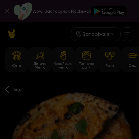
Wow! Застосунок Rock&Roll
Запоріжжя
Дитяче
Корейське
Темпура
Сети
Роли
Суші
Меню
меню
роли
Піца