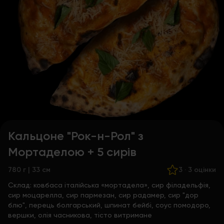
Кальцоне "Рок-н-Рол" з
Мортаделою + 5 сирів
780 г | 33 см
3
·
3 оцінки
Склад:
ковбаса італійська «мортадела», сир філадельфія,
сир моцарелла, сир пармезан, сир радамер, сир "дор
блю", перець болгарський, шпинат бейбі, соус помодоро,
вершки, олія часникова, тісто витримане