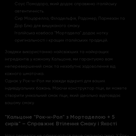
Соус Помодоро, який додає справжню італійську
автентичність.
Сир Моцарелла, Філадельфія, Радомер, Пармезан та
Дор Блю для вишуканого смаку.
Італійська ковбаса "Мортадела" додає нотку
оригінальності і кращих італійських традицій.
Завдяки використанню найсвіжіших та найкращих
інгредієнтів у кожному Кальцоне, ми гарантуємо вам
неперевершений смак та незабутнє задоволення від
кожного шматочка.
Однак у Рок-н-Рол ми завжди відкриті для ваших
індивідуальних бажань. Маючи конструктор піци, ви можете
створити унікальний смак піци, який ідеально відповідає
вашому смаку.
"Кальцоне "Рок-н-Рол" з Мортаделою + 5
сирів" – Справжнє Втілення Смаку і Якості
Наші переваги не обмежуються лише смачною їжею. У Рок-