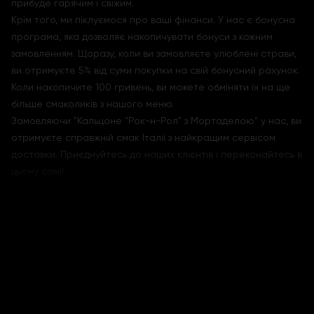
прибуде гарячим і свіжим.
Крім того, ми піклуємося про ваші фінанси. У нас є бонусна
програма, яка дозволяє накопичувати бонуси з кожним
замовленням. Щоразу, коли ви замовляєте улюблені страви,
ви отримуєте 5% від суми покупки на свій бонусний рахунок.
Коли накопичите 100 гривень, ви можете обміняти їх на ще
більше смаколиків з нашого меню.
Замовляючи "Кальцоне "Рок-н-Рол" з Мортаделою" у нас, ви
отримуєте справжній смак Італії з найкращим сервісом
доставки. Приєднуйтесь до наших клієнтів і переконайтесь в
цьому самі!