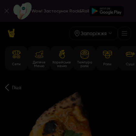
Wow! Застосунок Rock&Roll
Запоріжжя
Дитяче
Корейське
Темпура
Сети
Роли
Суші
Меню
меню
роли
Піца