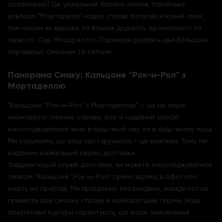
особливою? Це унікальний баланс смаків, Італійська
ковбаса "Мортадела" надає страві багатий м'ясний смак,
тим часом як вершки та базилік додають ароматності та
свіжості. Сир Моцарелла і Пармезан роблять цей Кальцоне
справжньо смачним та ситним.
Панорама Смаку: Кальцоне "Рок-н-Рол" з
Мортаделою
"Кальцоне "Рок-н-Рол" з Мортаделою" – це не лише
неймовірно смачна страва, але й надійний спосіб
насолоджуватися їжею в будь-який час та в будь-якому місці.
Ми розуміємо, що ваш час і зручність – це важливо. Тому ми
надаємо найкращий сервіс доставки.
Завдяки нашій службі доставки, ви можете насолоджуватися
смаком "Кальцоне "Рок-н-Рол" прямо вдома, в офісі або
навіть на природі. Ми працюємо без вихідних, завжди готові
привезти вам смачну страву в найкоротший термін. Наші
оперативні кур'єри гарантують, що ваше замовлення