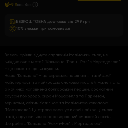
+9 ₴
кешбек
БЕЗКОШТОВНА доставка від 299 грн
10% знижки при самовивозі
Завжди мріяли відчути справжній італійський смак, не
виїжджаючи з міста? "Кальцоне "Рок-н-Рол" з Мортаделою"
– це саме те, що ви шукали.
Наша "Кальцоне" – це справжнє поєднання італійської
майстерності та найкращих смакових якостей. Ніжне тісто,
а начинка наповнена болгарським перцем, ароматним
соусом помодоро, сиром Моцарелла та Пармезан,
вершками, свіжим базиліком та італійською ковбасою
"Мортадела". Ця страва поєднує в собі найкращі смаки
Італії, даруючи вам неперевершений смаковий досвід.
Що робить "Кальцоне "Рок-н-Рол" з Мортаделою"