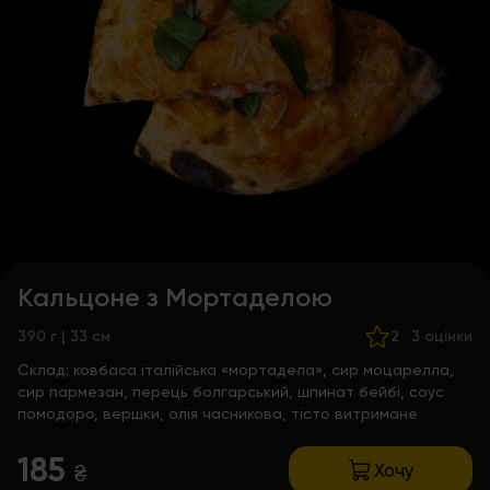
Кальцоне з Мортаделою
390 г | 33 см
2
·
3 оцінки
Склад:
ковбаса італійська «мортадела», сир моцарелла,
сир пармезан, перець болгарський, шпинат бейбі, соус
помодоро, вершки, олія часникова, тісто витримане
185
Хочу
₴