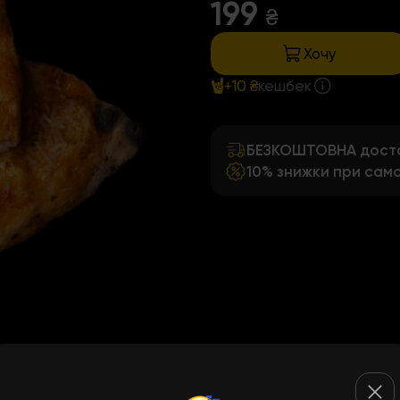
199
₴
Хочу
+10 ₴
кешбек
БЕЗКОШТОВНА достав
10% знижки при само