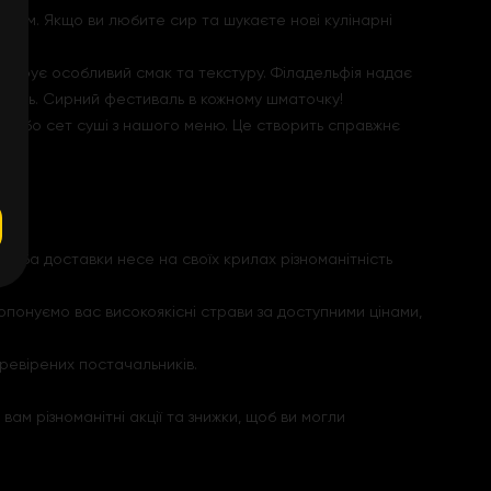
атом. Якщо ви любите сир та шукаєте нові кулінарні
их дарує особливий смак та текстуру. Філадельфія надає
'якість. Сирний фестиваль в кожному шматочку!
ц або сет суші з нашого меню. Це створить справжнє
ужба доставки несе на своїх крилах різноманітність
опонуємо вас високоякісні страви за доступними цінами,
еревірених постачальників.
ам різноманітні акції та знижки, щоб ви могли