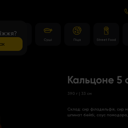
іжжя?
и
Роли
Суші
Піца
Street Food
ак
Кальцоне 5 
390 г | 33 см
Склад:
сир філадельфія, сир 
шпинат бейбі, соус помодоро,