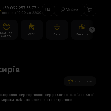
+38 097 257 33 77
UA
Увійти
щодня з 10:00 до 22:00
Боули та
WOK
Супи
Десерти
Акції
Салати
сирів
3
·
2 оцінки
моцарелла, сир пармезан, сир радамер, сир "дор блю",
 вершки, олія часникова, тісто витримане