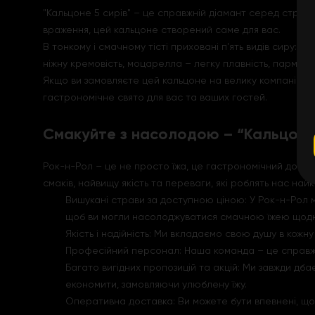
"Кальцоне 5 сирів" – це справжній діамант серед страв
враження, цей кальцоне створений саме для вас.
В тонкому і смачному тісті приховані п'ять видів сиру: 
ніжну кремовість, моцарелла – легку плавність, пармеза
Якщо ви замовляєте цей кальцоне на велику компанію, 
гастрономічне свято для вас та ваших гостей.
Смакуйте з насолодою – “Кальцоне 
Рок-н-Рол – це не просто їжа, це гастрономічний досві
смаків, найвищу якість та переваги, які роблять нас най
Вишукані страви за доступною ціною: У Рок-н-Рол м
щоб ви могли насолоджуватися смачною їжею щодн
Якість і надійність: Ми вкладаємо свою душу в кожну
Професійний персонал: Наша команда – це справжні
Багато вигідних пропозицій та акцій: Ми завжди дба
економити, замовляючи улюблену їжу.
Оперативна доставка: Ви можете бути впевнені, щ