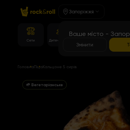
Запоріжжя
Ваше місто - Запор
Корейське
Сети
Дитяче Меню
Темпура рол
меню
Змінити
Т
Головна
Піца
Кальцоне 5 сирів
🌱 Вегетаріанське