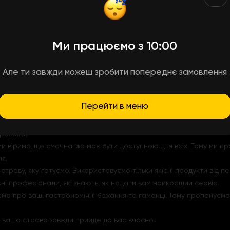
, який сповнений неймовірною смаковою різноманітністю та аром
філадельфія, моцарелла, пармезан, дор блю та радомір. Кожен з н
Ми працюємо з 10:00
н – багатий смак, дор блю – вишукану пікантність, а радомір – м
ми рекомендуємо додати до вашого замовлення ще пару-трійку пі
Але ти завжди можеш зробити попереднє замовлення
5 сирів”
Перейти в меню
д, який ми пропонуємо вам з комфортом та задоволенням. Наша сл
кращими:
и віримо, що смачна їжа має бути доступною для всіх. Тому ми пр
я.
 страву, яку готуємо. Використовуємо тільки якісні продукти від п
 професіонали, які знають, як надати вам найкращий сервіс.
ємо про ваші гастрономічні бажання та гаманці. Тому пропонуємо в
о ваша страва завжди прийде до вас вчасно.