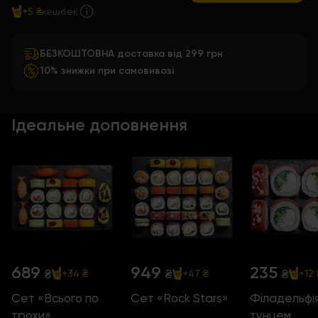
+5 ₴
кешбек
БЕЗКОШТОВНА доставка від 299 грн
10% знижки при самовивозі
Ідеальне доповнення
689
949
235
₴
₴
₴
+34 ₴
+47 ₴
+12 
Сет «Всього по
Сет «Rock Stars»
Філадельфія
трохи»
тунцем