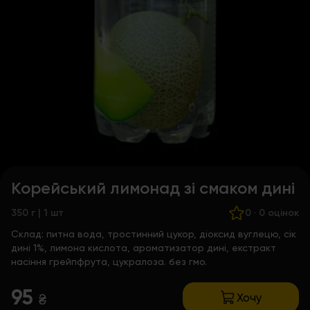
Корейський лимонад зі смаком дині
350 г | 1 шт
0
·
0 оцінок
Склад:
питна вода, тростинний цукор, діоксид вуглецю, сік
дині 1%, лимона кислота, ароматизатор дині, екстракт
насіння грейпфрута, цукралоза. без гмо.
95
Хочу
₴