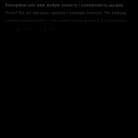
Запоріжжі нас вже добре знають і замовляють щодня.
Чому? Бо це вигідно, зручно і завжди смачно. Не забудь
зареєструватися — так ловитимеш бонуси й отримаєш
знижку на день народження 🎉