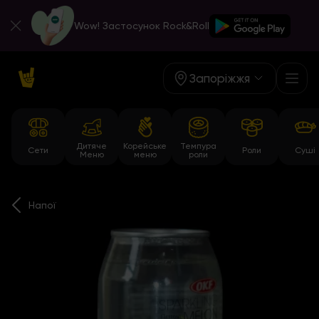
Wow! Застосунок Rock&Roll
Запоріжжя
Дитяче
Корейське
Темпура
Сети
Роли
Суші
Меню
меню
роли
Напої