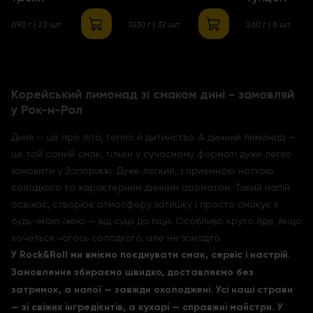
690 г | 22 шт
1030 г | 32 шт
260 г | 8 шт
Корейський лимонад зі смаком дині - замовляй
у Рок-н-Рол
Диня — це про літо, тепло й дитинство. А динний лимонад —
це той самий смак, тільки у сучасному форматі дуже легко
замовити у Запоріжжі. Дуже легкий, з приємною ноткою
солодкого та характерним динним ароматом. Такий напій
освіжає, створює атмосферу затишку і просто смакує з
будь-якою їжею — від суші до піци. Особливо круто йде, якщо
хочеться чогось солодкого, але не занадто.
У Rock&Roll ми вміємо поєднувати смак, сервіс і настрій.
Замовлення збираємо швидко, доставляємо без
затримок, а напої — завжди охолоджені. Усі наші страви
— зі свіжих інгредієнтів, а кухарі — справжні майстри. У