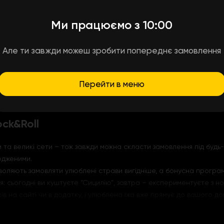
мноморська класика у сучасному
Ми працюємо з 10:00
й страві – “Сицилія” стане справжнім відкриттям. В її основі – к
лися відразу кілька видів сирів: тягуча моцарела, ніжна фета та 
Але ти завжди можеш зробити попереднє замовлення
 відмовитися.
ля “марс” і оливки вносять яскраву середземноморську нотку. Це
Перейти в меню
усу. І все це – у компактному форматі, щоб насолодитися улюбле
мічна подорож до Італії.
ck&Roll
и та великі сети – тож завжди можна скласти замовлення під будь-
одженими.
озволяють замовляти улюблені страви вигідніше, а бонусна прогр
я: сьогодні ви куштуєте “Сицилію”, завтра – експериментуєте з н
іків на сайті чи в додатку, і улюблена їжа вже прямує до вашого до