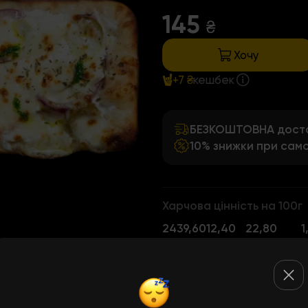
145
₴
Хочу
+7 ₴
кешбек
БЕЗКОШТОВНА достав
10% знижки при само
Харчова цінність на 100г
243
9,60
12,40
22,80
1
ккал
Білки
Жири
Вуглеводи
Кліт