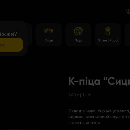
іжжя?
и
Роли
Суші
Піца
Street Food
ак
К-піца “Сиц
260 г | 1 шт
Склад:
шинка, сир моцарелла, 
вершки, часниковий соус, олі
тісто пшеничне