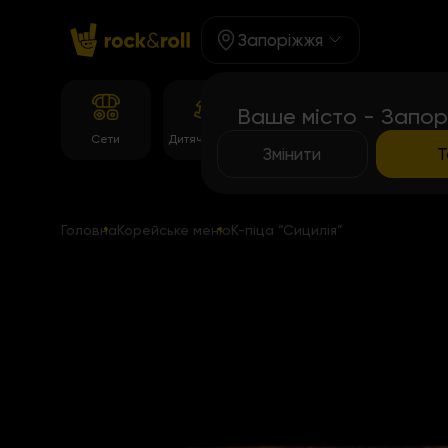
Запоріжжя
Ваше місто - Запор
Корейське
Сети
Дитяче Меню
Темпура рол
меню
Змінити
Т
Головна
Корейське меню
К-піца “Сицилія”