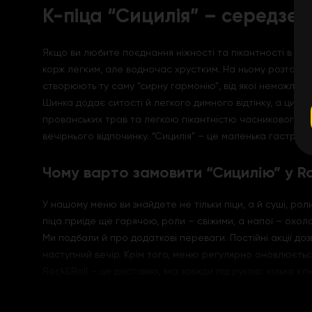
К-піца “Сицилія” – середзе
Якщо ви любите поєднання ніжності та пікантності в одні
корж легким, але водночас хрустким. На ньому розташува
створюють ту саму “сирну гармонію”, від якої неможливо
Шинка додає ситості й легкого димного відтінку, а цибу
прованських трав та легкою пікантністю часникового со
вечірнього відпочинку. “Сицилія” – це маленька гастроно
Чому варто замовити “Сицилію” у Ro
У нашому меню ви знайдете не тільки піци, а й суші, рол
піца приїде ще гарячою, роли – свіжими, а напої – охол
Ми подбали й про додаткові переваги. Постійні акції д
наступний вечір. Крім того, меню регулярно оновлюєтьс
Rock&Roll – це доставка, яка завжди під рукою: кілька кл