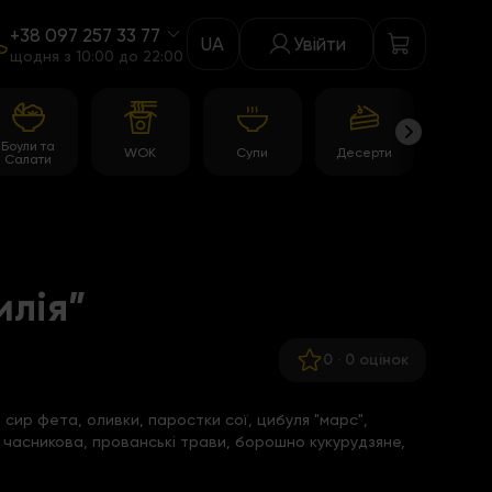
+38 097 257 33 77
UA
Увійти
щодня з 10:00 до 22:00
Боули та
WOK
Супи
Десерти
Акції
Салати
илія”
0
·
0 оцінок
сир фета, оливки, паростки сої, цибуля "марс",
я часникова, прованські трави, борошно кукурудзяне,