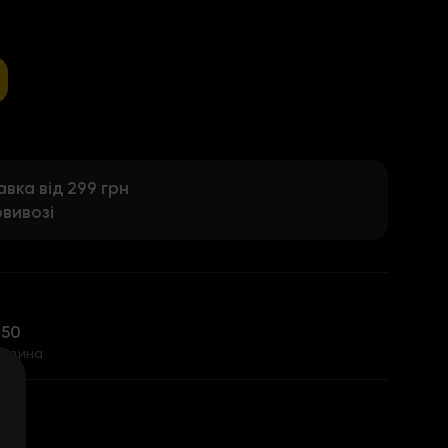
ка від 299 грн
вивозі
,50
ковина